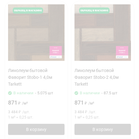
Линолеум бытовой
Линолеум бытовой
Фаворит Stobo-1 4,0м
Фаворит Stobo-2 4,0м
Tarkett
Tarkett
В наличии
- 5.075 шт
В наличии
- 87.5 шт
871
871
₽
/
м²
₽
/
м²
3 484
₽
/
шт.
3 484
₽
/
шт.
1 м²
=
0,25
шт.
1 м²
=
0,25
шт.
В корзину
В корзину