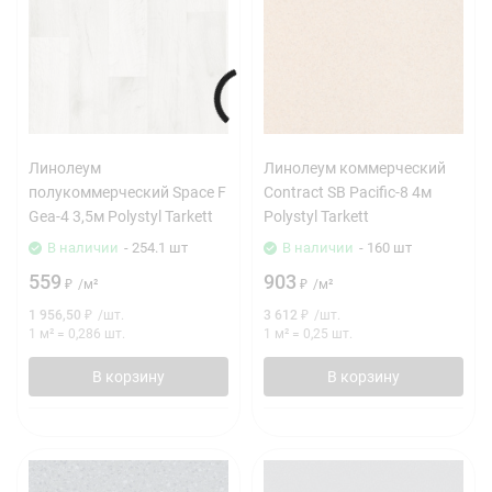
Линолеум
Линолеум коммерческий
полукоммерческий Space F
Contract SB Pacific-8 4м
Gea-4 3,5м Polystyl Tarkett
Polystyl Tarkett
В наличии
- 254.1 шт
В наличии
- 160 шт
559
903
₽
/
м²
₽
/
м²
1 956,50
₽
/
шт.
3 612
₽
/
шт.
1 м²
=
0,286
шт.
1 м²
=
0,25
шт.
В корзину
В корзину