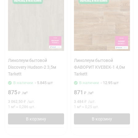
Линолеум бытовой
Линолеум бытовой
Discovery Hudson-2 3,5м
ФАВОРИТ KVEBEK-1 4,0м
Tarkett
Tarkett
В наличии
- 5.845 шт
В наличии
- 12.95 шт
875
871
₽
/
м²
₽
/
м²
3 062,50
₽
/
шт.
3 484
₽
/
шт.
1 м²
=
0,286
шт.
1 м²
=
0,25
шт.
В корзину
В корзину