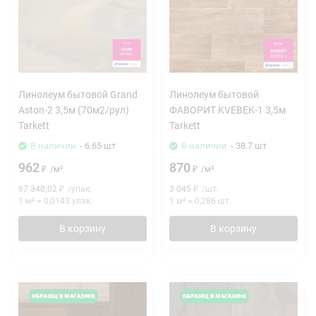
Линолеум бытовой Grand
Линолеум бытовой
Aston-2 3,5м (70м2/рул)
ФАВОРИТ KVEBEK-1 3,5м
Tarkett
Tarkett
В наличии
- 6.65 шт
В наличии
- 38.7 шт
962
870
₽
/
м²
₽
/
м²
67 340,02
₽
/
упак.
3 045
₽
/
шт.
1 м²
=
0,0143
упак.
1 м²
=
0,286
шт.
В корзину
В корзину