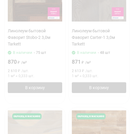
Линолеум бытовой
Линолеум бытовой
Фаворит Stobo-2 3,0м
Фаворит Carter-1 3,0м
Tarkett
Tarkett
В наличии
- 75 шт
В наличии
- 48 шт
870
871
₽
/
м²
₽
/
м²
2 610
₽
/
шт.
2 613
₽
/
шт.
1 м²
=
0,333
шт.
1 м²
=
0,333
шт.
В корзину
В корзину