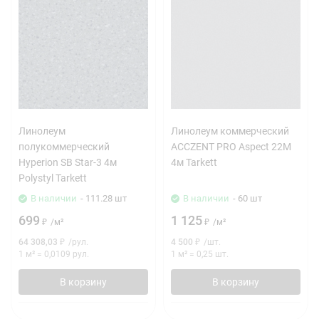
Линолеум
Линолеум коммерческий
полукоммерческий
ACCZENT PRO Aspect 22M
Hyperion SB Star-3 4м
4м Tarkett
Polystyl Tarkett
В наличии
- 111.28 шт
В наличии
- 60 шт
699
1 125
₽
/
м²
₽
/
м²
64 308,03
₽
/
рул.
4 500
₽
/
шт.
1 м²
=
0,0109
рул.
1 м²
=
0,25
шт.
В корзину
В корзину