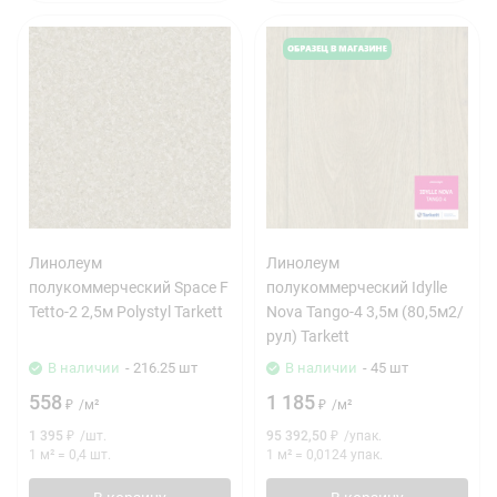
Линолеум
Линолеум
полукоммерческий Space F
полукоммерческий Idylle
Tetto-2 2,5м Polystyl Tarkett
Nova Tango-4 3,5м (80,5м2/
рул) Tarkett
В наличии
- 216.25 шт
В наличии
- 45 шт
558
1 185
₽
/
м²
₽
/
м²
1 395
₽
/
шт.
95 392,50
₽
/
упак.
1 м²
=
0,4
шт.
1 м²
=
0,0124
упак.