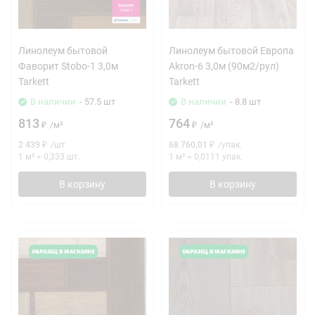
Линолеум бытовой
Линолеум бытовой Европа
Фаворит Stobo-1 3,0м
Akron-6 3,0м (90м2/рул)
Tarkett
Tarkett
В наличии
- 57.5 шт
В наличии
- 8.8 шт
813
764
₽
/
м²
₽
/
м²
2 439
₽
/
шт.
68 760,01
₽
/
упак.
1 м²
=
0,333
шт.
1 м²
=
0,0111
упак.
В корзину
В корзину