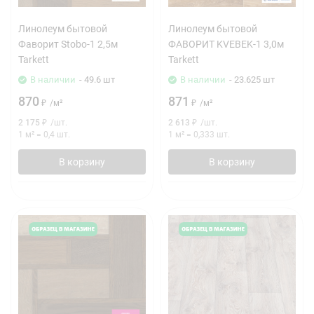
Линолеум бытовой
Линолеум бытовой
Фаворит Stobo-1 2,5м
ФАВОРИТ KVEBEK-1 3,0м
Tarkett
Tarkett
В наличии
- 49.6 шт
В наличии
- 23.625 шт
870
871
₽
/
м²
₽
/
м²
2 175
₽
/
шт.
2 613
₽
/
шт.
1 м²
=
0,4
шт.
1 м²
=
0,333
шт.
В корзину
В корзину