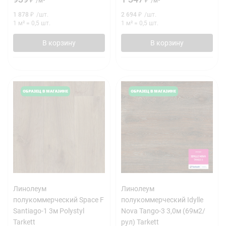
₽
/
м²
₽
/
м²
1 878
₽
/
шт.
2 694
₽
/
шт.
1 м²
=
0,5
шт.
1 м²
=
0,5
шт.
В корзину
В корзину
Линолеум
Линолеум
полукоммерческий Space F
полукоммерческий Idylle
Santiago-1 3м Polystyl
Nova Tango-3 3,0м (69м2/
Tarkett
рул) Tarkett