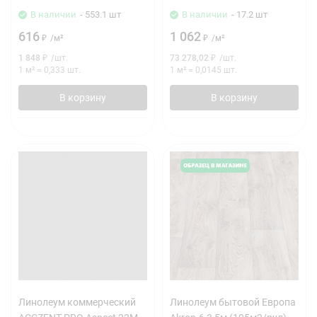
В наличии
- 553.1 шт
В наличии
- 17.2 шт
616
1 062
₽
/
м²
₽
/
м²
1 848
₽
/
шт.
73 278,02
₽
/
шт.
1 м²
=
0,333
шт.
1 м²
=
0,0145
шт.
В корзину
В корзину
Линолеум коммерческий
Линолеум бытовой Европа