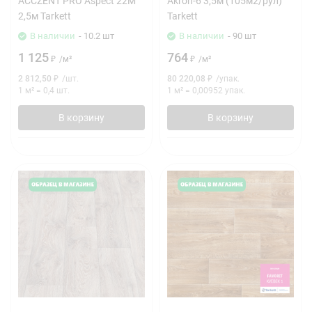
ACCZENT PRO Aspect 22M
Akron-6 3,5м (105м2/рул)
2,5м Tarkett
Tarkett
В наличии
- 10.2 шт
В наличии
- 90 шт
1 125
764
₽
/
м²
₽
/
м²
2 812,50
₽
/
шт.
80 220,08
₽
/
упак.
1 м²
=
0,4
шт.
1 м²
=
0,00952
упак.
В корзину
В корзину