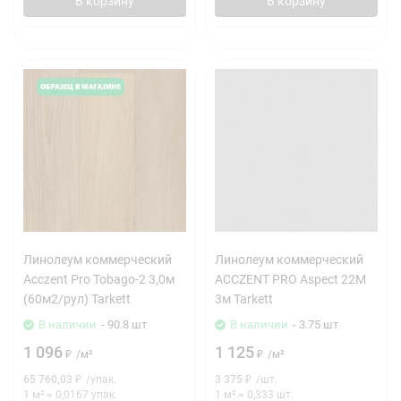
В корзину
В корзину
Линолеум коммерческий
Линолеум коммерческий
Acczent Pro Tobago-2 3,0м
ACCZENT PRO Aspect 22M
(60м2/рул) Tarkett
3м Tarkett
В наличии
- 90.8 шт
В наличии
- 3.75 шт
1 096
1 125
₽
/
м²
₽
/
м²
65 760,03
₽
/
упак.
3 375
₽
/
шт.
1 м²
=
0,0167
упак.
1 м²
=
0,333
шт.