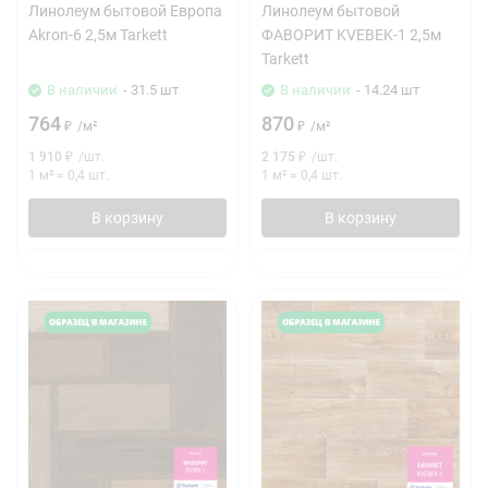
Линолеум бытовой Европа
Линолеум бытовой
Akron-6 2,5м Tarkett
ФАВОРИТ KVEBEK-1 2,5м
Tarkett
В наличии
- 31.5 шт
В наличии
- 14.24 шт
764
870
₽
/
м²
₽
/
м²
1 910
₽
/
шт.
2 175
₽
/
шт.
1 м²
=
0,4
шт.
1 м²
=
0,4
шт.
В корзину
В корзину