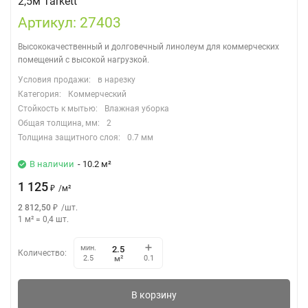
2,5м Tarkett
Артикул: 27403
Высококачественный и долговечный линолеум для коммерческих
помещений с высокой нагрузкой.
Условия продажи:
в нарезку
Категория:
Коммерческий
Стойкость к мытью:
Влажная уборка
Общая толщина, мм:
2
Толщина защитного слоя:
0.7 мм
В наличии
- 10.2 м²
1 125
₽
/
м²
2 812,50
₽
/
шт.
1 м²
=
0,4
шт.
мин.
Количество:
м²
2.5
0.1
В корзину