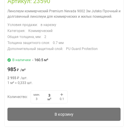
Артикул: 23590
Линолеум коммерческий Premium Nevada 9002 3м Juteks Прочный и
долговечный линолеум для коммерческих и жилых помещений.
Условия продажи:
в нарезку
Категория:
Коммерческий
Общая толщина, мм:
2
Толщина защитного слоя:
0.7 мм
Дополнительный защитный слой:
PU Guard Protection
В наличии
- 160.5 м²
985
₽
/
м²
2 955
₽
/
шт.
1 м²
=
0,333
шт.
мин.
Количество:
м²
3
0.1
В корзину