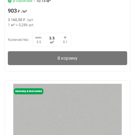
В наличии
- 10.15 м²
903
₽
/
м²
3 160,50
₽
/
шт.
1 м²
=
0,286
шт.
мин.
Количество:
м²
3.5
0.1
В корзину