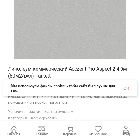
Линолеум коммерческий Acczent Pro Aspect 2 4,0м
(80м2/рул) Tarkett
Артикул: 14096
Мы используем файлы cookie, чтобы сайт был лучше для
OK
вас.
Высококачественный и долговечный линолеум для коммерческих
помещений с высокой нагрузкой.
Условия продажи:
кратно рулонам
Категория:
Коммерческий
Стойкость к мытью:
Влажная уборка
Общая толщина, мм:
2
Главная
Каталог
Корзина
Избранное
Вход
Толщина защитного слоя:
0.7 мм