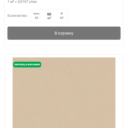
1 м²
=
0,0167
упак.
мин.
Количество:
м²
60
60
В корзину