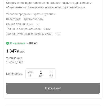
Современное и долговечное напольное покрытие для жилых и
общественных помещений с высокой эксплуатацией пола.
Условия продажи:
кратно рулонам
Категория:
Коммерческий
Общая толщина, мм:
2
Толщина защитного слоя:
2 мм
Дополнительный защитный слой:
PUR
В наличии
- 184 м²
1 347
₽
/
м²
2 694
₽
/
шт.
1 м²
=
0,5
шт.
мин.
Количество:
м²
2
0.1
В корзину