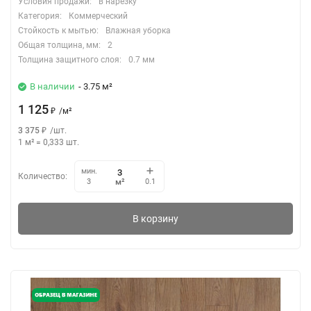
Условия продажи:
в нарезку
Категория:
Коммерческий
Стойкость к мытью:
Влажная уборка
Общая толщина, мм:
2
Толщина защитного слоя:
0.7 мм
В наличии
- 3.75 м²
1 125
₽
/
м²
3 375
₽
/
шт.
1 м²
=
0,333
шт.
мин.
Количество:
м²
3
0.1
В корзину