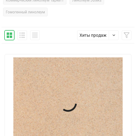
Коммерческий линолеум Таркетт
Линолеум Juteks
Гомогенный линолеум
Хиты продаж