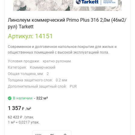
Линолеум коммерческий Primo Plus 316 2,0м (46м2/
рул) Tarkett
Артикул: 14151
Современное и долговечное напольное покрытие для жилых и
общественных помещений с высокой эксплуатацией пола.
Условия продажи:
кратно рулонам
Категория:
Коммерческий
Общая толщина, мм:
2
Толщина защитного слоя:
0.2 мм
Дополнительный защитный слой:
PUR
В наличии
- 322 м²
1 357
₽
/
м²
62 422
₽
/
упак.
1 м²
=
0,0217
упак.
мин.