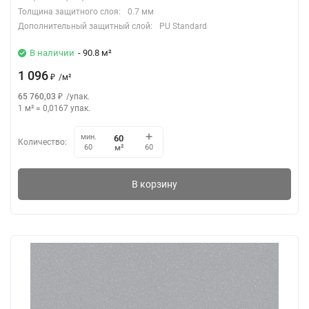
Толщина защитного слоя:
0.7 мм
Дополнительный защитный слой:
PU Standard
В наличии
- 90.8 м²
1 096
₽
/
м²
65 760,03
₽
/
упак.
1 м²
=
0,0167
упак.
мин.
Количество:
м²
60
60
В корзину