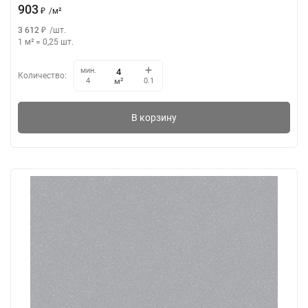
903
₽
/
м²
3 612
₽
/
шт.
1 м²
=
0,25
шт.
мин.
Количество:
м²
4
0.1
В корзину