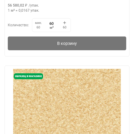
56 580,02
₽
/
упак.
1 м²
=
0,0167
упак.
мин.
Количество:
м²
60
60
В корзину