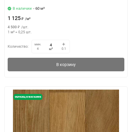
В наличии
- 60 м²
1 125
₽
/
м²
4 500
₽
/
шт.
1 м²
=
0,25
шт.
мин.
Количество:
м²
4
0.1
В корзину