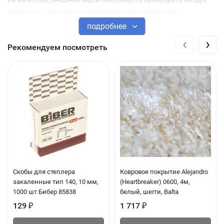
зависят от способов нанесения верхнего покрытия.
подробнее
«Гладкие» – плотные, нередко имитирующие кирпичную
‹
›
Рекомендуем посмотреть
или каменную кладку. Они подходят для помещений с
повышенной влажностью (ванных комнат, кухонь),
прихожих.
«Твердый винил» – прочный, «дышащий» материал с
фактурой декоративной штукатурки, тканевого полотна
или керамической плитки.
«Шелкография» – тисненные, шелковистые обои.
Выглядят особенно эффектно, отличаются
долговечностью и прочностью.
Скобы для степлера
Ковровое покрытие Alejandro
«Вспененные» – с объемной фактурой, пригодные для
закаленные тип 140, 10 мм,
(Heartbreaker) 0600, 4м,
наклеивания на необработанные стены.
1000 шт Бибер 85838
белый, шегги, Balta
129
₽
1 717
₽
Виниловые обои в магазине Twowin по цене от 680 руб. до 2
415 руб. ✔️ Более 256 наименований. ✔️ Товар можно купить