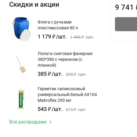
Скидки и акции
9 741
Фляга с ручками
пластмассовая 80 л
1 179
₽
/
шт.
1 486
₽
/
шт.
Лопата снеговая фанерная
380*380 с черенком (с
планкой)
385
₽
/
шт.
390
₽
/
шт.
Герметик силиконовый
универсальный белый AX104
Makroflex 290 мл
543
₽
/
шт.
615
₽
/
шт.
Все распродажи