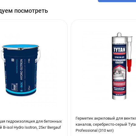
вливаются из тяжелых бетонов морозостойкостью F75-100, прочно
дуем посмотреть
для предотвращения деформации, повышения устойчивости к клима
.
меют класс водонепроницаемости W4-6.
Герметик акриловый для вент
ая гидроизоляция для бетонных
каналов, серебристо-серый Tyta
B-isol Hydro Isotron, 25кг Bergauf
Professional (310 мл)