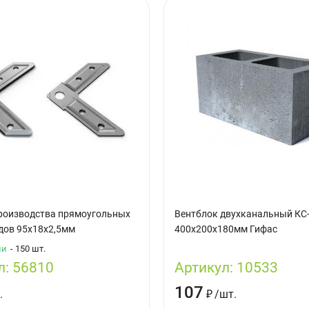
производства прямоугольных
Вентблок двухканальный КС
дов 95х18х2,5мм
400х200х180мм Гифас
ии
- 150 шт.
л:
56810
Артикул:
10533
107
.
₽
/
шт.