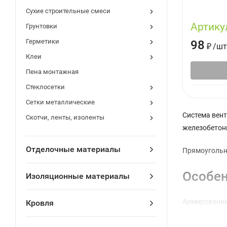
Сухие строительные смеси
Артику
Грунтовки
Герметики
98
₽
/
шт
Клеи
Пена монтажная
Стеклосетки
Сетки металлические
Система вен
Скотчи, ленты, изоленты
железобетонн
Отделочные материалы
Прямоугольн
Особен
Изоляционные материалы
Армированны
Кровля
сооружениях