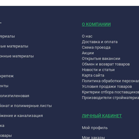
Г
О КОМПАНИИ
териалы
О нас
Доставка и оплата
ные материалы
Схема проезда
Акции
онные материалы
Открытые вакансии
Обмен и возврат товаров
Новости и статьи
Карта сайта
 крепеж
Политика обработки персон
енты
Условия продажи товаров
Критерии отбора поставщико
полиэтиленовая
Производители стройматери
бонат и полимерные листы
бжение и канализация
ЛИЧНЫЙ КАБИНЕТ
ка
Мой профиль
товары
Мои заказы