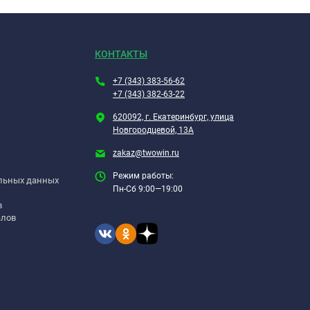
КОНТАКТЫ
+7 (343) 383-56-62
+7 (343) 382-63-22
620092, г. Екатеринбург, улица
Новгородцевой, 13А
zakaz@twowin.ru
Режим работы:
альных данных
Пн-Сб 9:00—19:00
в
алов