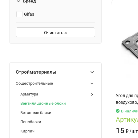
Бренд
Gifas
Очистить
Стройматериалы
Общестроительные
Арматура
Угол для 
воздухово
Вентиляционные блоки
В налич
Бетонные блоки
Артику
Пеноблоки
15
₽
/
шт
Кирпич