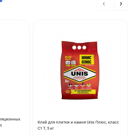
‹
›
стью В20. Все плоскости изделий предварительно армируются
тическому перепаду температур и механическому
иляционных
Клей для плитки и камня Unis Плюс, класс
n
С1 Т, 5 кг