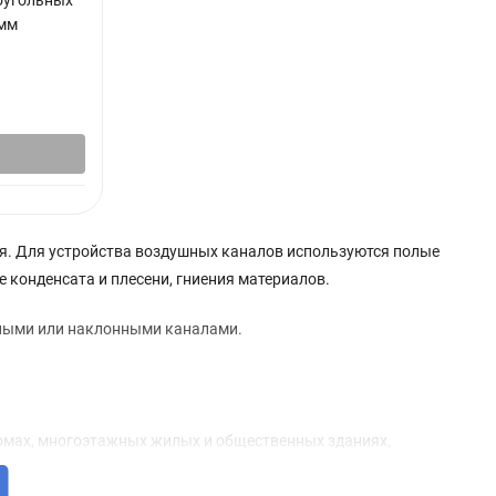
оугольных
мм
я. Для устройства воздушных каналов используются полые
 конденсата и плесени, гниения материалов.
ьными или наклонными каналами.
омах, многоэтажных жилых и общественных зданиях,