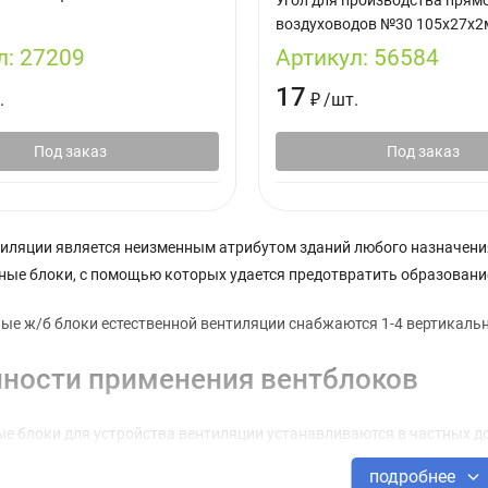
Угол для производства прям
воздуховодов №30 105х27х2
л:
27209
Артикул:
56584
17
.
₽
/
шт.
Под заказ
Под заказ
тиляции является неизменным атрибутом зданий любого назначени
ые блоки, с помощью которых удается предотвратить образование
ые ж/б блоки естественной вентиляции снабжаются 1-4 вертикал
ности применения вентблоков
е блоки для устройства вентиляции устанавливаются в частных д
 производственного назначения.
подробнее