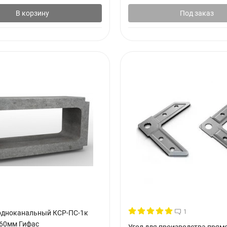
В корзину
Под заказ
1
одноканальный КСР-ПС-1к
60мм Гифас