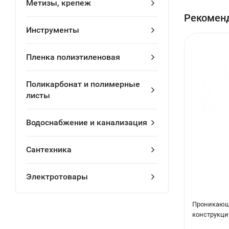
Метизы, крепеж
Блоки изгота
Рекомен
сеткой AIII 
Инструменты
воздействию
Пленка полиэтиленовая
Вентблоки и
Поликарбонат и полимерные
листы
Водоснабжение и канализация
Сантехника
Электротовары
Проникающ
конструкций 