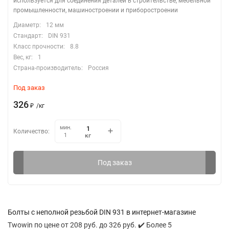
используется для соединения деталей в строительстве, мебельной
промышленности, машиностроении и приборостроении
Диаметр:
12 мм
Стандарт:
DIN 931
Класс прочности:
8.8
Вес, кг:
1
Страна-производитель:
Россия
Под заказ
326
₽
/
кг
мин.
Количество:
кг
1
Под заказ
Болты с неполной резьбой DIN 931 в интернет-магазине
Twowin по цене от 208 руб. до 326 руб. ✔️ Более 5