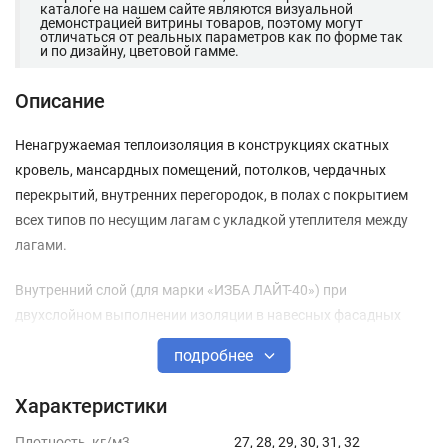
каталоге на нашем сайте являются визуальной
демонстрацией витрины товаров, поэтому могут
отличаться от реальных параметров как по форме так
и по дизайну, цветовой гамме.
Описание
Ненагружаемая теплоизоляция в конструкциях скатных
кровель, мансардных помещений, потолков, чердачных
перекрытий, внутренних перегородок, в полах с покрытием
всех типов по несущим лагам с укладкой утеплителя между
лагами.
Внутренний слой (для марки «ИЗБА ЛАЙТ-40») при
двухслойном выполнении изоляции в навесных фасадных
системах с воздушным зазором. Поверхность плит в
подробнее
конструкциях скатных кровель следует закрывать
ветрогидрозащитными мембранами.
Характеристики
Минплита марки «ИЗБА» также рекомендована для
Плотность, кг/м3
27, 28, 29, 30, 31, 32