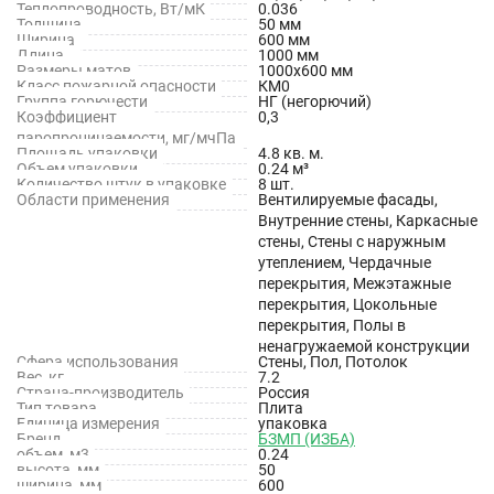
Теплопроводность, Вт/мК
0.036
применения в звукоизолирующих и звукопоглощающих
Толщина
50 мм
Ширина
600 мм
конструкциях для снижения шума в помещениях.
Длина
1000 мм
Размеры матов
1000x600 мм
Класс пожарной опасности
КМ0
Группа горючести
НГ (негорючий)
Коэффициент
0,3
паропроницаемости, мг/мчПа
Площадь упаковки
4.8 кв. м.
Объем упаковки
0.24 м³
Количество штук в упаковке
8 шт.
Области применения
Вентилируемые фасады,
Внутренние стены, Каркасные
стены, Стены с наружным
утеплением, Чердачные
перекрытия, Межэтажные
перекрытия, Цокольные
перекрытия, Полы в
ненагружаемой конструкции
Сфера использования
Стены, Пол, Потолок
Вес, кг
7.2
Страна-производитель
Россия
Тип товара
Плита
Единица измерения
упаковка
Бренд
БЗМП (ИЗБА)
объем, м3
0.24
высота, мм
50
ширина, мм
600