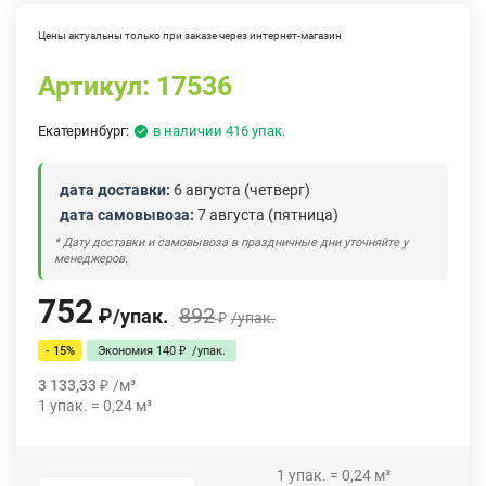
Цены актуальны только при заказе через интернет-магазин
Артикул:
17536
Екатеринбург:
в наличии 416 упак.
дата доставки:
6 августа (четверг)
дата самовывоза:
7 августа (пятница)
* Дату доставки и самовывоза в праздничные дни уточняйте у
менеджеров.
752
892
₽
/
упак.
₽
/
упак.
- 15%
Экономия
140
₽
/
упак.
3 133,33
₽
/
м³
1
упак.
=
0,24
м³
1
упак.
=
0,24
м³