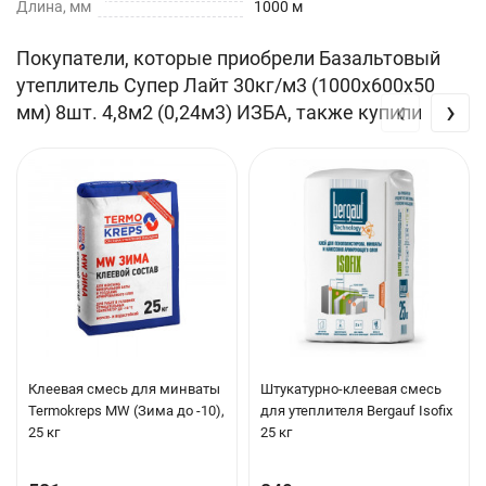
Длина, мм
1000 м
Покупатели, которые приобрели Базальтовый
утеплитель Супер Лайт 30кг/м3 (1000х600х50
‹
›
мм) 8шт. 4,8м2 (0,24м3) ИЗБА, также купили
Клеевая смесь для минваты
Штукатурно-клеевая смесь
Termokreps MW (Зима до -10),
для утеплителя Bergauf Isofix
25 кг
25 кг