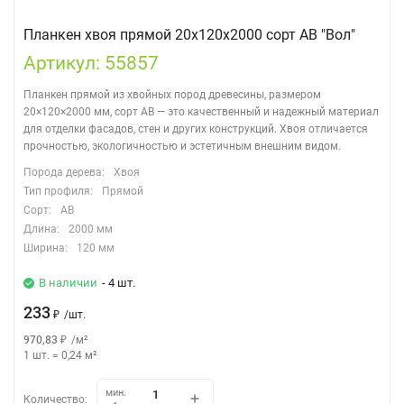
Планкен хвоя прямой 20х120х2000 сорт АВ "Вол"
Артикул: 55857
Планкен прямой из хвойных пород древесины, размером
20×120×2000 мм, сорт АВ — это качественный и надежный материал
для отделки фасадов, стен и других конструкций. Хвоя отличается
прочностью, экологичностью и эстетичным внешним видом.
Порода дерева:
Хвоя
Тип профиля:
Прямой
Сорт:
АВ
Длина:
2000 мм
Ширина:
120 мм
В наличии
- 4 шт.
233
₽
/
шт.
970,83
₽
/
м²
1 шт.
=
0,24
м²
мин.
Количество: