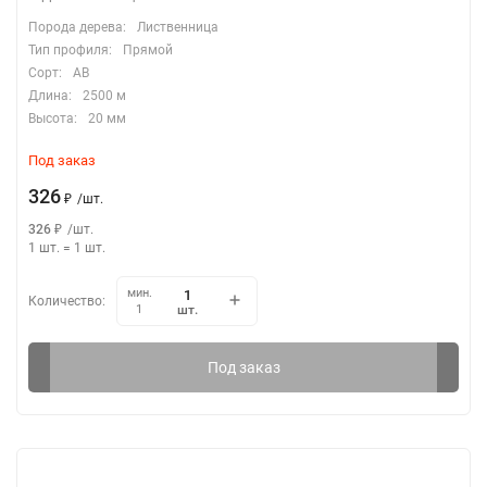
Порода дерева:
Лиственница
Тип профиля:
Прямой
Сорт:
АВ
Длина:
2500 м
Высота:
20 мм
Под заказ
326
₽
/
шт.
326
₽
/
шт.
1 шт.
=
1
шт.
мин.
Количество:
шт.
1
Под заказ