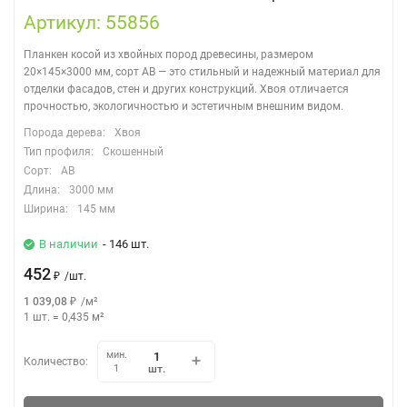
Артикул: 55856
Планкен косой из хвойных пород древесины, размером
20×145×3000 мм, сорт АВ — это стильный и надежный материал для
отделки фасадов, стен и других конструкций. Хвоя отличается
прочностью, экологичностью и эстетичным внешним видом.
Порода дерева:
Хвоя
Тип профиля:
Скошенный
Сорт:
АВ
Длина:
3000 мм
Ширина:
145 мм
В наличии
- 146 шт.
452
₽
/
шт.
1 039,08
₽
/
м²
1 шт.
=
0,435
м²
мин.
Количество:
шт.
1