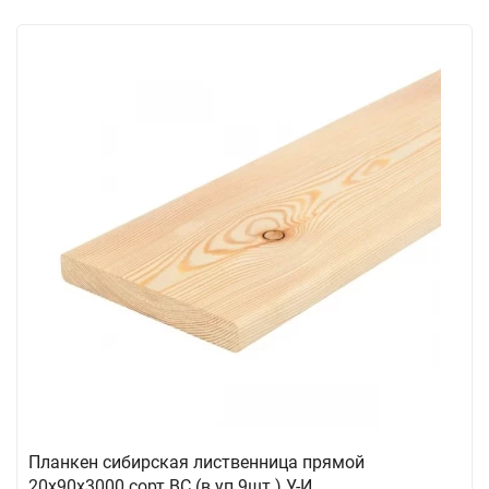
Планкен сибирская лиственница прямой
20х90х3000 сорт ВС (в уп.9шт.) У-И