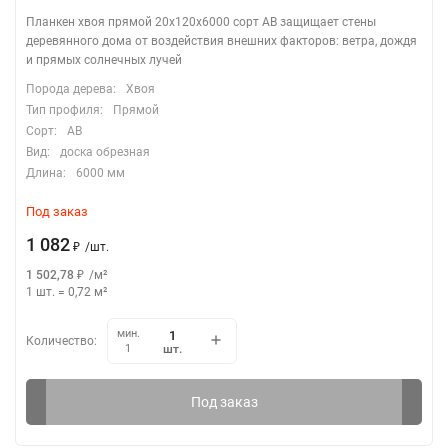
Планкен хвоя прямой 20х120х6000 сорт АВ защищает стены
деревянного дома от воздействия внешних факторов: ветра, дождя
и прямых солнечных лучей
Порода дерева:
Хвоя
Тип профиля:
Прямой
Сорт:
АВ
Вид:
доска обрезная
Длина:
6000 мм
Под заказ
1 082
₽
/
шт.
1 502,78
₽
/
м²
1 шт.
=
0,72
м²
мин.
Количество:
шт.
1
Под заказ