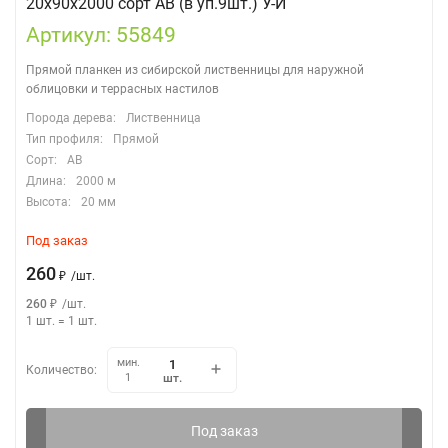
20х90х2000 сорт АВ (в уп.9шт.) У-И
Артикул: 55849
Прямой планкен из сибирской лиственницы для наружной
облицовки и террасных настилов
Порода дерева:
Лиственница
Тип профиля:
Прямой
Сорт:
АВ
Длина:
2000 м
Высота:
20 мм
Под заказ
260
₽
/
шт.
260
₽
/
шт.
1 шт.
=
1
шт.
мин.
Количество:
шт.
1
Под заказ