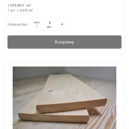
1 039,08
₽
/
м²
1 шт.
=
0,435
м²
мин.
Количество:
шт.
1
В корзину