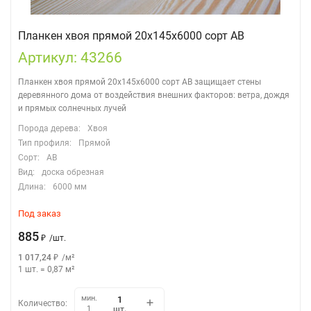
Планкен хвоя прямой 20х145х6000 сорт АВ
Артикул: 43266
Планкен хвоя прямой 20х145х6000 сорт АВ защищает стены
деревянного дома от воздействия внешних факторов: ветра, дождя
и прямых солнечных лучей
Порода дерева:
Хвоя
Тип профиля:
Прямой
Сорт:
АВ
Вид:
доска обрезная
Длина:
6000 мм
Под заказ
885
₽
/
шт.
1 017,24
₽
/
м²
1 шт.
=
0,87
м²
мин.
Количество:
шт.
1