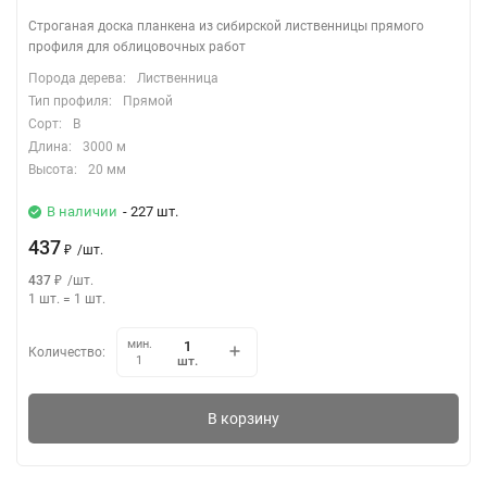
Строганая доска планкена из сибирской лиственницы прямого
профиля для облицовочных работ
Порода дерева:
Лиственница
Тип профиля:
Прямой
Сорт:
В
Длина:
3000 м
Высота:
20 мм
В наличии
- 227 шт.
437
₽
/
шт.
437
₽
/
шт.
1 шт.
=
1
шт.
мин.
Количество:
шт.
1
В корзину