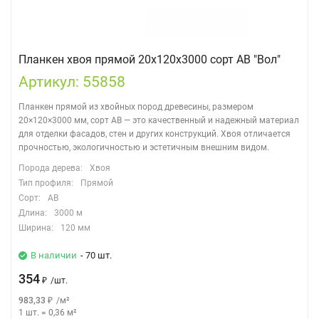
Планкен хвоя прямой 20х120х3000 сорт АВ "Вол"
Артикул: 55858
Планкен прямой из хвойных пород древесины, размером
20×120×3000 мм, сорт АВ — это качественный и надежный материал
для отделки фасадов, стен и других конструкций. Хвоя отличается
прочностью, экологичностью и эстетичным внешним видом.
Порода дерева:
Хвоя
Тип профиля:
Прямой
Сорт:
АВ
Длина:
3000 м
Ширина:
120 мм
В наличии
- 70 шт.
354
₽
/
шт.
983,33
₽
/
м²
1 шт.
=
0,36
м²