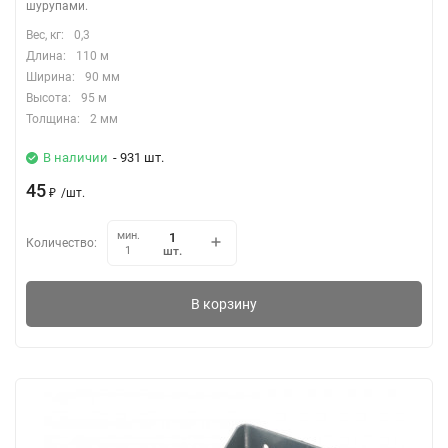
шурупами.
Вес, кг:
0,3
Длина:
110 м
Ширина:
90 мм
Высота:
95 м
Толщина:
2 мм
В наличии
- 931 шт.
45
₽
/
шт.
мин.
Количество:
шт.
1
В корзину