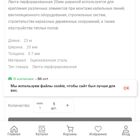
Лента перфорированная 20мм шириной используется для
крепления различных элементов при монтаже кабельных линий,
вентиляционного оборудования, стропильных систем,
строительстве каркасных деревянных сооружений, а также
обустройстве теплых полов.
Длина:
25 м
Ширина:
20 мм
Толщина:
0.7 мм
Материал:
Оцинкованная сталь
Тип товара:
Лента перфорированная
В наличии
- 86 шт.
Мы используем файлы cookie, чтобы сайт был лучше для
OK
777
₽
/
шт.
вас.
мин.
Количество:
шт.
1
В корзину
Главная
Каталог
Корзина
Избранное
Вход