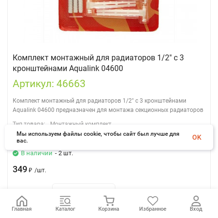
Комплект монтажный для радиаторов 1/2" с 3
кронштейнами Aqualink 04600
Артикул: 46663
Комплект монтажный для радиаторов 1/2" с 3 кронштейнами
Aqualink 04600 предназначен для монтажа секционных радиаторов
Тип товара:
Монтажный комплект
Мы используем файлы cookie, чтобы сайт был лучше для
Бренд:
AQUALINK
OK
вас.
В наличии
- 2 шт.
349
₽
/
шт.
мин.
Количество:
шт.
1
Главная
Каталог
Корзина
Избранное
Вход