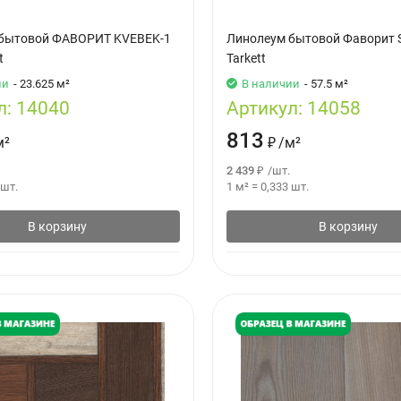
бытовой ФАВОРИТ KVEBEK-1
Линолеум бытовой Фаворит S
t
Tarkett
ии
- 23.625 м²
В наличии
- 57.5 м²
л:
14040
Артикул:
14058
813
м²
₽
/
м²
2 439
₽
/
шт.
шт.
1 м²
=
0,333
шт.
В корзину
В корзину