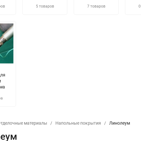
ров
5 товаров
7 товаров
0
для
и
ма
ра
тделочные материалы
/
Напольные покрытия
/
Линолеум
леум