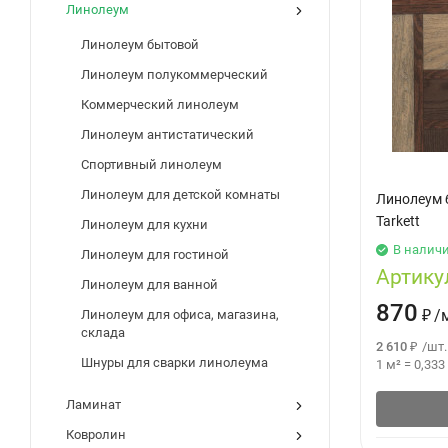
Линолеум
Линолеум бытовой
Линолеум полукоммерческий
Коммерческий линолеум
Линолеум антистатический
Спортивный линолеум
Линолеум для детской комнаты
Линолеум 
Tarkett
Линолеум для кухни
В налич
Линолеум для гостиной
Артику
Линолеум для ванной
870
₽
/
Линолеум для офиса, магазина,
склада
2 610
₽
/
шт.
Шнуры для сварки линолеума
1 м²
=
0,333
Ламинат
Ковролин