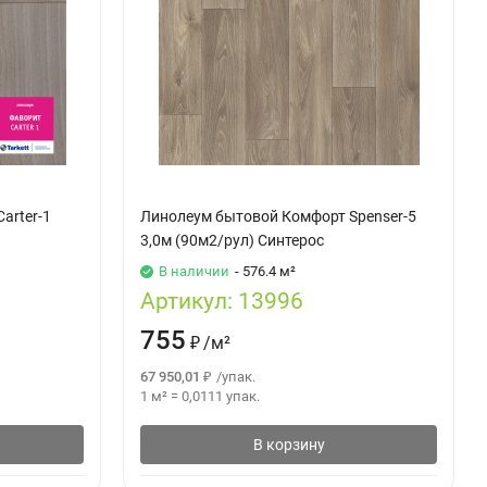
arter-1
Линолеум бытовой Комфорт Spenser-5
3,0м (90м2/рул) Синтерос
В наличии
- 576.4 м²
Артикул:
13996
755
₽
/
м²
67 950,01
₽
/
упак.
1 м²
=
0,0111
упак.
В корзину