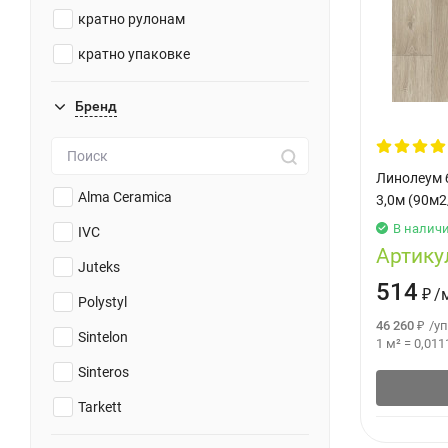
кратно рулонам
кратно упаковке
Бренд
Линолеум 
Alma Ceramica
3,0м (90м2
В налич
IVC
Артику
Juteks
514
₽
/
Polystyl
46 260
₽
/
уп
Sintelon
1 м²
=
0,011
Sinteros
Tarkett
Vinisin