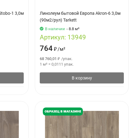
tobo-1 3,0м
Линолеум бытовой Европа Akron-6 3,0м
(90м2/рул) Tarkett
В наличии
- 8.8 м²
Артикул:
13949
764
₽
/
м²
68 760,01
₽
/
упак.
1 м²
=
0,0111
упак.
В корзину