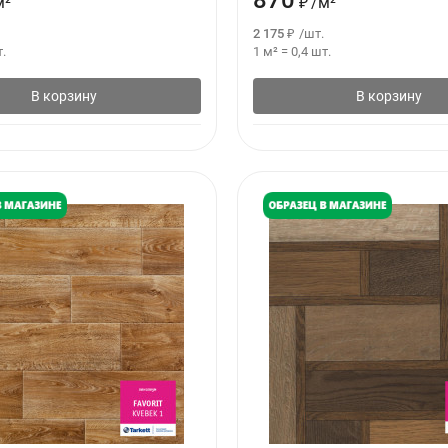
870
м²
₽
/
м²
2 175
₽
/
шт.
.
1 м²
=
0,4
шт.
В корзину
В корзину