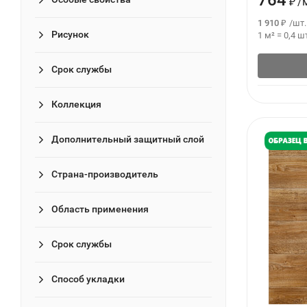
764
₽
/
1 910
₽
/
шт.
Рисунок
1 м²
=
0,4
шт
Срок службы
Коллекция
Дополнительный защитный слой
Страна-производитель
Область применения
Срок службы
Способ укладки