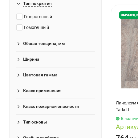
Тип покрытия
Ергач
Гетерогенный
Карбогласс
Гомогенный
Сантехпром
Тритон
Общая толщина, мм
Ширина
Цветовая гамма
Класс применения
Линолеум 
Класс пожарной опасности
Tarkett
В налич
Тип основы
Артику
Особые свойства