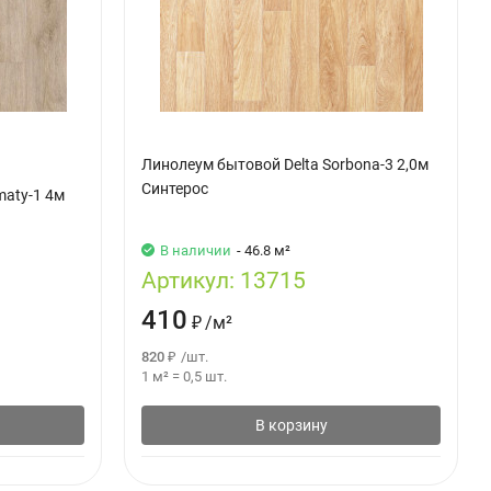
Линолеум бытовой Delta Sorbona-3 2,0м
Синтерос
maty-1 4м
В наличии
- 46.8 м²
Артикул:
13715
410
₽
/
м²
820
₽
/
шт.
1 м²
=
0,5
шт.
В корзину