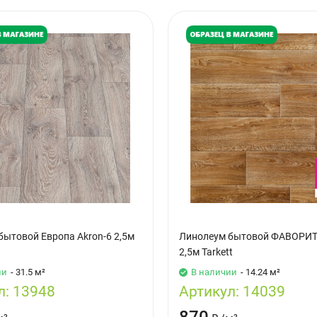
бытовой Европа Akron-6 2,5м
Линолеум бытовой ФАВОРИТ
2,5м Tarkett
ии
- 31.5 м²
В наличии
- 14.24 м²
л:
13948
Артикул:
14039