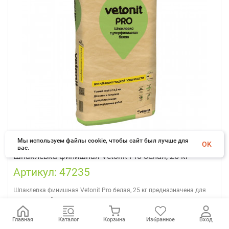
Мы используем файлы cookie, чтобы сайт был лучше для
OK
вас.
Шпаклевка финишная Vetonit Pro белая, 25 кг
Артикул: 47235
Шпаклевка финишная Vetonit Pro белая, 25 кг предназначена для
качественной подготовки стен под последующую покраску
Области
Потолки, Стены, Для финишного
Главная
Каталог
Корзина
Избранное
Вход
применения:
выравнивания