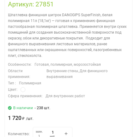
Артикул: 27851
Шпатлевка финишная шитрок DANOGIPS SuperFinish, белая
полимерная 11л (18,1кг) — готовая к применению финишная
пастообразная полимерная шпатлевка. Применяется внутри сухих
помещений для создания высококачественной поверхности под
окраску, обои или декоративные покрытия. Подходит для
финишного выравнивания листовых материалов, ранее
ошпатлеванных или окрашенных поверхностей, пазогребеневых
плит, стеклохолста.
Особенности:
Готовая, полимерная, морозостойкая
Области
Внутренние стены, Для финишного
применения:
выравнивания
Тип :
Полимерная
Цвет:
Сфера применения:
Для внутренних работ
В наличии
- 238 шт.
1 720
₽
/
шт.
мин.
Количество:
шт.
1