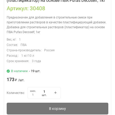
(пластификатор) на основе ПВА Pufas Decoself, 1кг
Артикул: 30408
Предназначен для добавления в строительные смеси при
приготовлении растворов в качестве пластифицирующей добавки.
Добавка для строительных растворов (пластификатор) на основе
ПВА Pufas Decoself, 1кг
Вес, кг:
1
Состав:
ПВА
Страна-производитель:
Россия
Расход :
1 кг/10 л
Срок хранения:
3 года
В наличии
- 19 шт.
173
₽
/
шт.
мин.
Количество:
шт.
1
В корзину