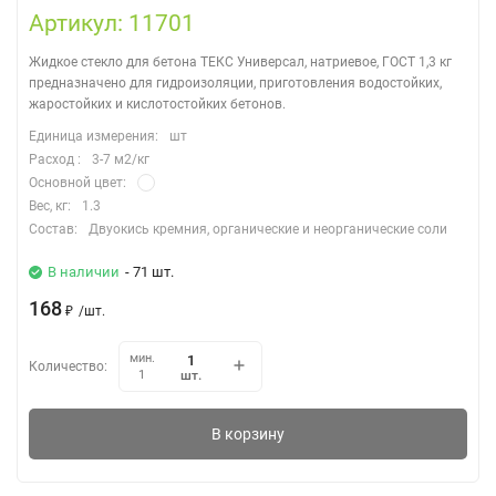
Артикул: 11701
Жидкое стекло для бетона ТЕКС Универсал, натриевое, ГОСТ 1,3 кг
предназначено для гидроизоляции, приготовления водостойких,
жаростойких и кислотостойких бетонов.
Единица измерения:
шт
Расход :
3-7 м2/кг
Основной цвет:
Вес, кг:
1.3
Состав:
Двуокись кремния, органические и неорганические соли
В наличии
- 71 шт.
168
₽
/
шт.
мин.
Количество:
шт.
1
В корзину