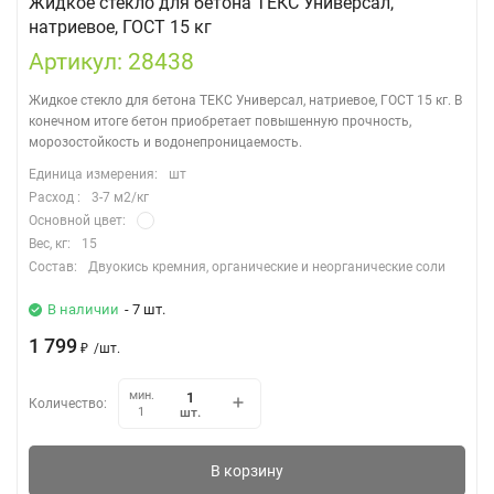
Жидкое стекло для бетона ТЕКС Универсал,
натриевое, ГОСТ 15 кг
Артикул: 28438
Жидкое стекло для бетона ТЕКС Универсал, натриевое, ГОСТ 15 кг. В
конечном итоге бетон приобретает повышенную прочность,
морозостойкость и водонепроницаемость.
Единица измерения:
шт
Расход :
3-7 м2/кг
Основной цвет:
Вес, кг:
15
Состав:
Двуокись кремния, органические и неорганические соли
В наличии
- 7 шт.
1 799
₽
/
шт.
мин.
Количество:
шт.
1
В корзину