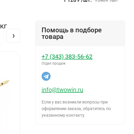
1 240
₽
/
шт.
з жидкого
кг
Помощь в подборе
›
% водным
товара
к в
+7 (343) 383-56-62
Отдел продаж
мости
info@twowin.ru
Если у вас возникли вопросы при
оформлении заказа, обратитесь по
указанному контакту.