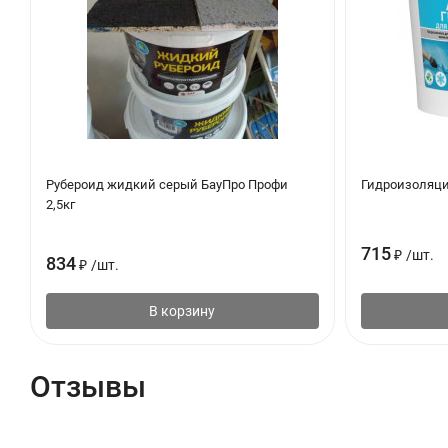
Рубероид жидкий серый БауПро Профи
Гидроизоляция
2,5кг
715
₽
/
шт.
834
₽
/
шт.
В корзину
Отзывы