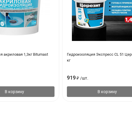
 акриловая 1,3кг Bitumast
Гидроизоляция Экспресс CL 51 Цер
кг
919
₽
/
шт.
В корзину
В корзину