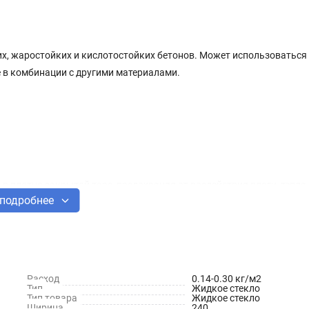
х, жаростойких и кислотостойких бетонов. Может использоваться
е в комбинации с другими материалами.
в плотно закрытой таре, предохраняя от воздействия влаги, тепла
подробнее
тупных для детей местах. При замерзании оттаивать при комнатной
опускается наличие осадка.
зготовления
Расход
0.14-0.30 кг/м2
Тип
Жидкое стекло
Тип товара
Жидкое стекло
Ширина
240