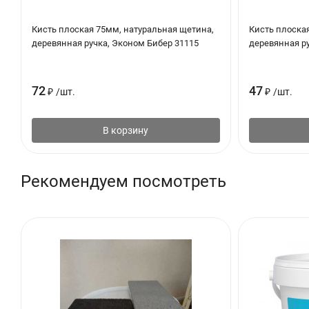
Неиспользованные жидкие остатки передать в место сбор
Пустые, сухие банки утилизировать совместно с бытовым
Кисть плоская 75мм, натуральная щетина,
Кисть плоска
деревянная ручка, Эконом Бибер 31115
деревянная ру
72
47
₽
/
шт.
₽
/
шт.
В корзину
Рекомендуем посмотреть