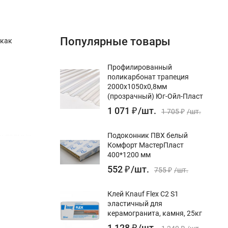
Популярные товары
 как
Профилированный
поликарбонат трапеция
2000х1050х0,8мм
(прозрачный) Юг-Ойл-Пласт
1 071
₽
/
шт.
1 705
₽
/
шт.
Подоконник ПВХ белый
 и прямых
Комфорт МастерПласт
400*1200 мм
552
₽
/
шт.
755
₽
/
шт.
Клей Knauf Flex С2 S1
эластичный для
керамогранита, камня, 25кг
1 128
₽
/
шт.