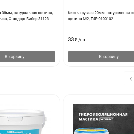
а вредных отходов
и отходами
я 38мм, натуральная щетина,
Кисть круглая 20мм, натуральная с
чка, Стандарт Бибер 31123
щетина №2, T4P 0100102
33
₽
/
шт.
В корзину
В корзину
‹