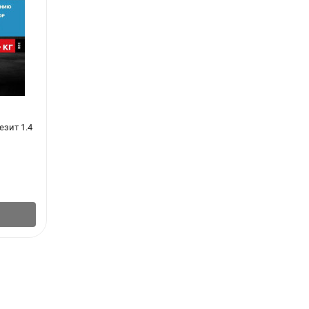
езит 1.4
Анаэробный гель Быстрый Сантехмастер
синий (до 2") 60гр
724
₽
/
шт.
В корзину