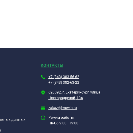
КОНТАКТЫ
+7 (343) 383-56-62
+7 (343) 382-63-22
620092, г. Екатеринбург, улица
Новгородцевой, 13А
zakaz@twowin.ru
Режим работы:
альных данных
Пн-Сб 9:00—19:00
в