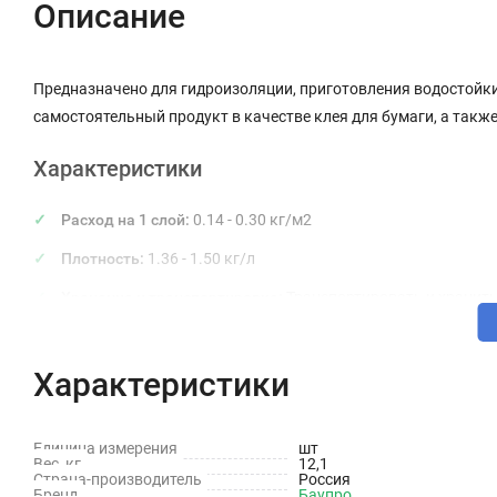
Описание
Предназначено для гидроизоляции, приготовления водостойки
самостоятельный продукт в качестве клея для бумаги, а такж
Характеристики
Расход на 1 слой:
0.14 - 0.30 кг/м2
Плотность:
1.36 - 1.50 кг/л
Хранение и транспортировка:
Транспортировать и хранить 
солнечных лучей, вдали от источников отопления, в недос
температуре, после оттаивания не теряет своих свойств. Д
Характеристики
Срок годности:
В оригинальной таре 12 месяцев от даты и
Фасовка:
1.5 кг, 4.5 кг, 12 кг
Единица измерения
шт
Вес, кг
12,1
Применение
Страна-производитель
Россия
Бренд
Баупро