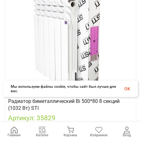
Мы используем файлы cookie, чтобы сайт был лучше для
OK
вас.
Радиатор биметаллический Bi 500*80 8 секций
(1032 Вт) STI
Артикул: 35829
Биметаллический радиатор Bi 500*80 8 секций (1032 Вт) STI.
Допускается установка в любые системы отопления в здания
Главная
Каталог
Корзина
Избранное
Вход