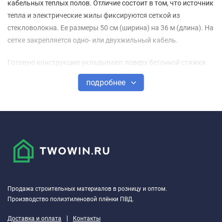
кабельных теплых полов. Отличие состоит в том, что источник
тепла и электрические жилы фиксируются сеткой из
стекловолокна. Ее размеры 50 см (ширина) на 36 м (длина). На
сетке закрепляется одно- или двухжильный кабель.
Готовую конструкцию укладывают поверх бетонной стяжки.
Процесс монтажа такого пола прост. Затруднения могут
подробнее
возникнуть только в том случае, когда помещение имеет
необычную конфигурацию. Для контроля нагрева и
повышения экономичности отопления используют датчики и
терморегуляторы.
Как и в кабельных полах, здесь электрическая энергия
преобразуется в тепловую. Датчик реагирует на изменение
температуры. В термостате задаются определенные
параметры для поддержания оптимального теплового режима
Продажа строительных материалов в розницу и оптом.
в помещении.
Производство полиэтиленовой плёнки ПВД.
|
Нагревательные маты в интернет-магазине Twowin по цене от
Доставка и оплата
Контакты