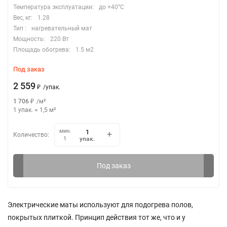
Температура эксплуатации:
до +40°C
Вес, кг:
1.28
Тип :
нагревательный мат
Мощность:
220 Вт
Площадь обогрева:
1.5 м2
Под заказ
2 559
₽
/
упак.
1 706
₽
/
м²
1 упак.
=
1,5
м²
мин.
Количество:
упак.
1
Под заказ
Электрические маты используют для подогрева полов,
покрытых плиткой. Принцип действия тот же, что и у