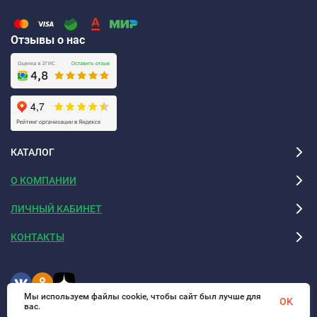
2 494 руб. до 19 357 руб. ✔️ Более 21 наименований. ✔️ Товар
можно купить on-line на сайте, позвонив по номеру телефона
Отзывы о нас
☎ +7 (343) 382-36-22 или в нашем офисе на улице
Новгородцевой, дом 13А. Для покупателей из Екатеринбурга
бесплатная доставка при заказе от 30000 руб. Отправляем по
Свердловской области и всем регионам России.
Рекомендуем посмотреть
КАТАЛОГ
Пленочный инфракрасный пол
О КОМПАНИИ
ЛИЧНЫЙ КАБИНЕТ
КОНТАКТЫ
Мы используем файлы cookie, чтобы сайт был лучше для
OK
вас.