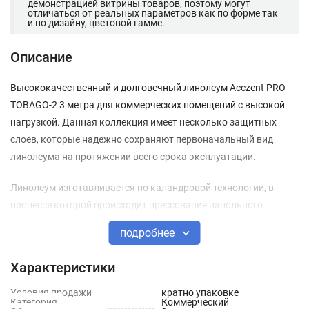
демонстрацией витрины товаров, поэтому могут
отличаться от реальных параметров как по форме так
и по дизайну, цветовой гамме.
Описание
Высококачественный и долговечный линолеум Acczent PRO
TOBAGO-2 3 метра для коммерческих помещений с высокой
нагрузкой. Данная коллекция имеет несколько защитных
слоев, которые надежно сохраняют первоначальный вид
линолеума на протяжении всего срока эксплуатации.
Линолеум изготавливается по каландровой технологии, в
процессе которой происходит прессование напольного
покрытия, за счет чего увеличивается его прочность и
подробнее
долговечность. Акцент Про отвечает всем требованиям с
точки зрения экологической безопасности, что позволяет
Характеристики
использовать его в медицинский и детских учреждениях.
Напольное покрытие защищено антибактериальным
Условия продажи
кратно упаковке
Категория
Коммерческий
покрытием, и не способствует размножению опасных