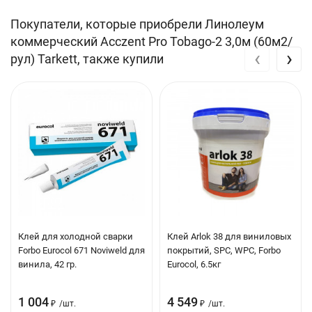
Эффект обработки: Тиснение
Покупатели, которые приобрели Линолеум
Вес: 3 кг/м2
коммерческий Acczent Pro Tobago-2 3,0м (60м2/
‹
›
рул) Tarkett, также купили
Клей для холодной сварки
Клей Arlok 38 для виниловых
Forbo Eurocol 671 Noviweld для
покрытий, SPC, WPC, Forbo
винила, 42 гр.
Eurocol, 6.5кг
1 004
4 549
₽
/
шт.
₽
/
шт.