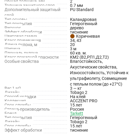
Общая толщина, мм
2
Толщина защитного слоя
0.7 мм
бактерий.
Дополнительный защитный
PU Standard
слой
Тип основы
Каландровая
Технические характеристики
Тип покрытия
Гетерогенный
Рисунок
дерево
Эффект обработки
тиснение
Длина: 20 м
Цветовая гамма
Коричневая
Класс применения
34, 43
Ширина: 3 м
Длина рулона, м
20
Ширина
3 м
Площадь рулона
60 кв. м.
Толщина: 2 мм
Класс пожарной опасности
КМ2 (В2,РП1,Д2,Т2)
Особые свойства
Влагостойкость,
Толщина защитного слоя: 0.7 мм
Акустические свойства,
Износостойкость, Устойчив к
Класс применения для общественных помещений: 34
ультрафиолету, Совмещение
с теплым полом (до +27°С)
Класс применения для промышленных помещений: 43
Вес 1 м2
3 — кг
Дизайн
Tobago 2
Дополнительный защитный слой: PU Standard
Способ укладки
На клей
Коллекция
ACCZENT PRO
Срок службы
15 лет
Класс пожаробезопасности: КМ2
Страна-производитель
Россия
Бренд
Tarkett
Тип основы: Каландровая основа
Тип покрытия
Гетерогенный
Дизайн
Tobago 2
Срок службы
15 лет
Способ укладки: На клей
Эффект обработки
тиснение