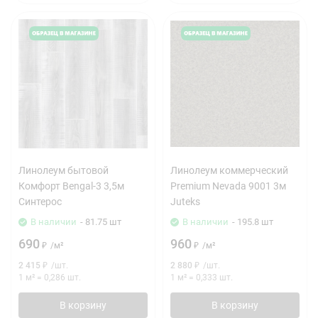
Линолеум бытовой
Линолеум коммерческий
Комфорт Bengal-3 3,5м
Premium Nevada 9001 3м
Синтерос
Juteks
В наличии
- 81.75 шт
В наличии
- 195.8 шт
690
960
₽
/
м²
₽
/
м²
2 415
₽
/
шт.
2 880
₽
/
шт.
1 м²
=
0,286
шт.
1 м²
=
0,333
шт.
В корзину
В корзину