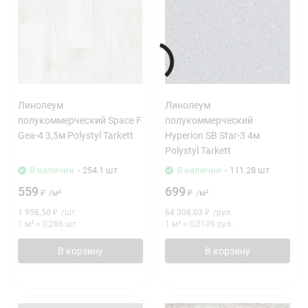
Линолеум
Линолеум
полукоммерческий Space F
полукоммерческий
Gea-4 3,5м Polystyl Tarkett
Hyperion SB Star-3 4м
Polystyl Tarkett
В наличии
- 254.1 шт
В наличии
- 111.28 шт
559
699
₽
/
м²
₽
/
м²
1 956,50
₽
/
шт.
64 308,03
₽
/
рул.
1 м²
=
0,286
шт.
1 м²
=
0,0109
рул.
В корзину
В корзину