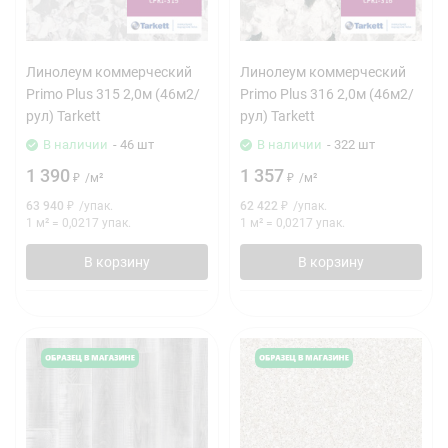
Линолеум коммерческий
Линолеум коммерческий
Primo Plus 315 2,0м (46м2/
Primo Plus 316 2,0м (46м2/
рул) Tarkett
рул) Tarkett
В наличии
- 46 шт
В наличии
- 322 шт
1 390
1 357
₽
/
м²
₽
/
м²
63 940
₽
/
упак.
62 422
₽
/
упак.
1 м²
=
0,0217
упак.
1 м²
=
0,0217
упак.
В корзину
В корзину