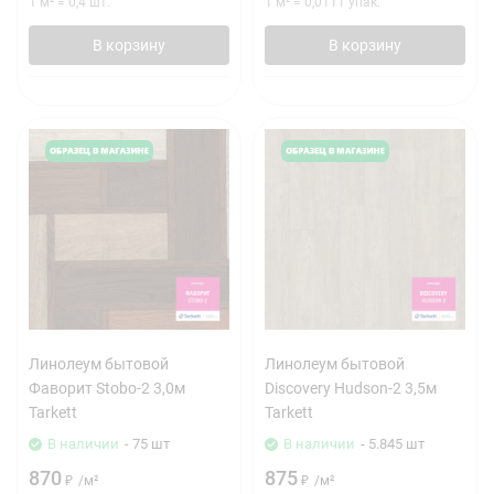
1 м²
=
0,4
шт.
1 м²
=
0,0111
упак.
В корзину
В корзину
Линолеум бытовой
Линолеум бытовой
Фаворит Stobo-2 3,0м
Discovery Hudson-2 3,5м
Tarkett
Tarkett
В наличии
- 75 шт
В наличии
- 5.845 шт
870
875
₽
/
м²
₽
/
м²