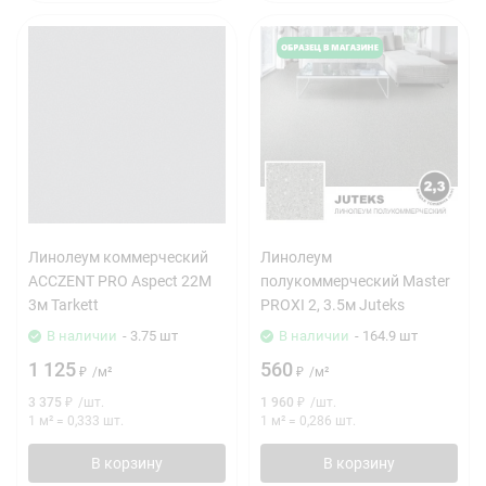
Линолеум коммерческий
Линолеум
ACCZENT PRO Aspect 22M
полукоммерческий Master
3м Tarkett
PROXI 2, 3.5м Juteks
В наличии
- 3.75 шт
В наличии
- 164.9 шт
1 125
560
₽
/
м²
₽
/
м²
3 375
₽
/
шт.
1 960
₽
/
шт.
1 м²
=
0,333
шт.
1 м²
=
0,286
шт.
В корзину
В корзину