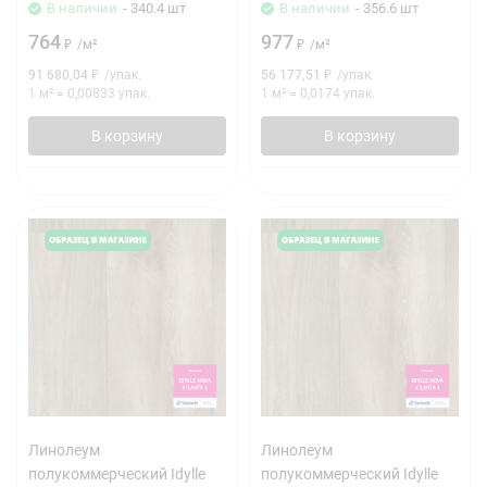
В наличии
- 340.4 шт
В наличии
- 356.6 шт
764
977
₽
/
м²
₽
/
м²
91 680,04
₽
/
упак.
56 177,51
₽
/
упак.
1 м²
=
0,00833
упак.
1 м²
=
0,0174
упак.
В корзину
В корзину
Линолеум
Линолеум
полукоммерческий Idylle
полукоммерческий Idylle