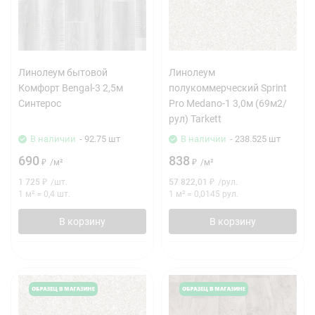
Линолеум бытовой
Линолеум
Комфорт Bengal-3 2,5м
полукоммерческий Sprint
Синтерос
Pro Medano-1 3,0м (69м2/
рул) Tarkett
В наличии
- 92.75 шт
В наличии
- 238.525 шт
690
838
₽
/
м²
₽
/
м²
1 725
₽
/
шт.
57 822,01
₽
/
рул.
1 м²
=
0,4
шт.
1 м²
=
0,0145
рул.
В корзину
В корзину