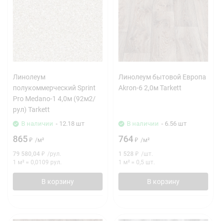
Линолеум
Линолеум бытовой Европа
полукоммерческий Sprint
Akron-6 2,0м Tarkett
Pro Medano-1 4,0м (92м2/
рул) Tarkett
В наличии
- 12.18 шт
В наличии
- 6.56 шт
865
764
₽
/
м²
₽
/
м²
79 580,04
₽
/
рул.
1 528
₽
/
шт.
1 м²
=
0,0109
рул.
1 м²
=
0,5
шт.
В корзину
В корзину