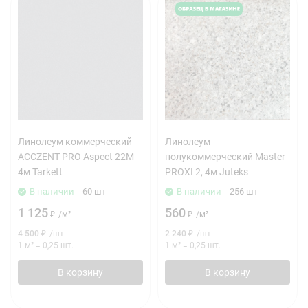
Линолеум коммерческий
Линолеум
ACCZENT PRO Aspect 22M
полукоммерческий Master
4м Tarkett
PROXI 2, 4м Juteks
В наличии
- 60 шт
В наличии
- 256 шт
1 125
560
₽
/
м²
₽
/
м²
4 500
₽
/
шт.
2 240
₽
/
шт.
1 м²
=
0,25
шт.
1 м²
=
0,25
шт.
В корзину
В корзину