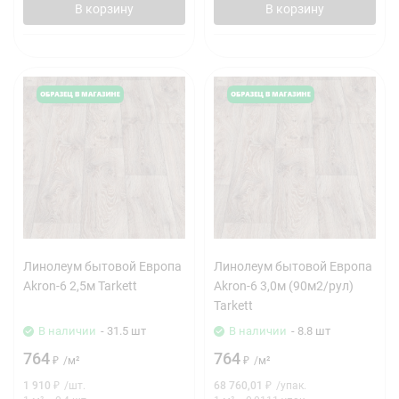
В корзину
В корзину
Линолеум бытовой Европа
Линолеум бытовой Европа
Akron-6 2,5м Tarkett
Akron-6 3,0м (90м2/рул)
Tarkett
В наличии
- 31.5 шт
В наличии
- 8.8 шт
764
764
₽
/
м²
₽
/
м²
1 910
₽
/
шт.
68 760,01
₽
/
упак.