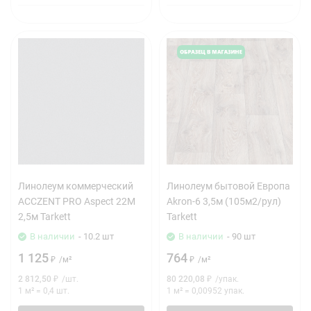
Линолеум коммерческий
Линолеум бытовой Европа
ACCZENT PRO Aspect 22M
Akron-6 3,5м (105м2/рул)
2,5м Tarkett
Tarkett
В наличии
- 10.2 шт
В наличии
- 90 шт
1 125
764
₽
/
м²
₽
/
м²
2 812,50
₽
/
шт.
80 220,08
₽
/
упак.
1 м²
=
0,4
шт.
1 м²
=
0,00952
упак.