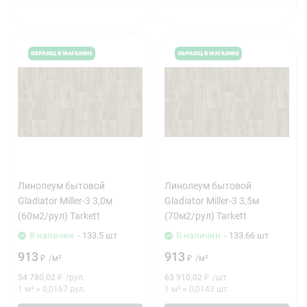
Линолеум бытовой
Линолеум бытовой
Gladiator Miller-3 3,0м
Gladiator Miller-3 3,5м
(60м2/рул) Tarkett
(70м2/рул) Tarkett
В наличии
- 133.5 шт
В наличии
- 133.66 шт
913
913
₽
/
м²
₽
/
м²
54 780,02
₽
/
рул.
63 910,02
₽
/
шт.
1 м²
=
0,0167
рул.
1 м²
=
0,0143
шт.