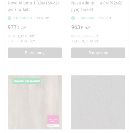
Nova Atlanta-1 3,0м (69м2/
Nova Atlanta-1 4,0м (92м2/
рул) Tarkett
рул) Tarkett
В наличии
- 80.5 шт
В наличии
- 298 шт
977
963
₽
/
м²
₽
/
м²
67 413,02
₽
/
шт.
88 596,04
₽
/
шт.
1 м²
=
0,0145
шт.
1 м²
=
0,0109
шт.
В корзину
В корзину