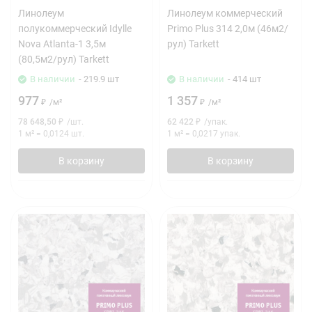
Линолеум
Линолеум коммерческий
полукоммерческий Idylle
Primo Plus 314 2,0м (46м2/
Nova Atlanta-1 3,5м
рул) Tarkett
(80,5м2/рул) Tarkett
В наличии
- 219.9 шт
В наличии
- 414 шт
977
1 357
₽
/
м²
₽
/
м²
78 648,50
₽
/
шт.
62 422
₽
/
упак.
1 м²
=
0,0124
шт.
1 м²
=
0,0217
упак.
В корзину
В корзину