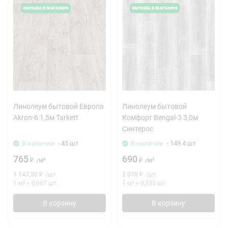
Линолеум бытовой Европа
Линолеум бытовой
Akron-6 1,5м Tarkett
Комфорт Bengal-3 3,0м
Синтерос
В наличии
- 45 шт
В наличии
- 149.4 шт
765
690
₽
/
м²
₽
/
м²
1 147,50
₽
/
шт.
2 070
₽
/
шт.
1 м²
=
0,667
шт.
1 м²
=
0,333
шт.
В корзину
В корзину