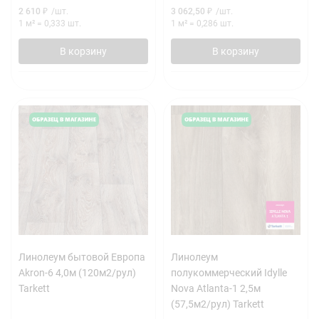
2 610
₽
/
шт.
3 062,50
₽
/
шт.
1 м²
=
0,333
шт.
1 м²
=
0,286
шт.
В корзину
В корзину
Линолеум бытовой Европа
Линолеум
Akron-6 4,0м (120м2/рул)
полукоммерческий Idylle
Tarkett
Nova Atlanta-1 2,5м
(57,5м2/рул) Tarkett