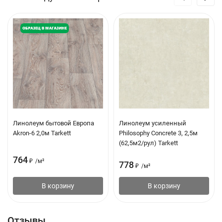
Линолеум бытовой Европа
Линолеум усиленный
Akron-6 2,0м Tarkett
Philosophy Concrete 3, 2,5м
(62,5м2/рул) Tarkett
764
₽
/
м²
778
₽
/
м²
В корзину
В корзину
Отзывы