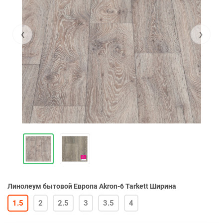
‹
›
Линолеум бытовой Европа Akron-6 Tarkett Ширина
1.5
2
2.5
3
3.5
4