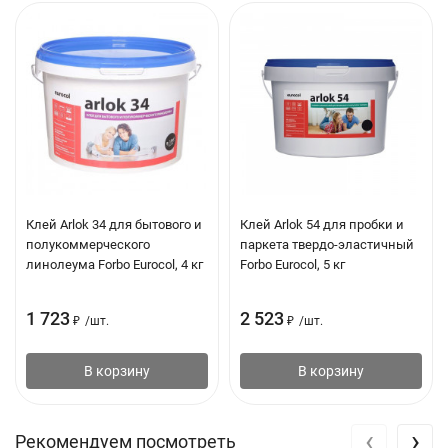
Клей Arlok 34 для бытового и
Клей Arlok 54 для пробки и
полукоммерческого
паркета твердо-эластичный
линолеума Forbo Eurocol, 4 кг
Forbo Eurocol, 5 кг
1 723
2 523
₽
/
шт.
₽
/
шт.
В корзину
В корзину
‹
›
Рекомендуем посмотреть