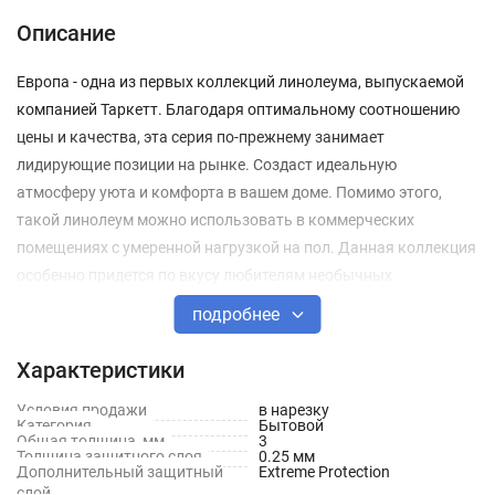
Описание
Европа - одна из первых коллекций линолеума, выпускаемой
компанией Таркетт. Благодаря оптимальному соотношению
цены и качества, эта серия по-прежнему занимает
лидирующие позиции на рынке. Создаст идеальную
атмосферу уюта и комфорта в вашем доме. Помимо этого,
такой линолеум можно использовать в коммерческих
помещениях с умеренной нагрузкой на пол. Данная коллекция
особенно придется по вкусу любителям необычных
интерьерных решений. Линолеум Европа имеет
подробнее
дополнительный защитный слой, который эффективно
препятствует изнашиванию напольного покрытия.
Характеристики
При должном уходе такой линолеум прослужит до 15 лет, не
Условия продажи
в нарезку
Категория
Бытовой
теряя свой первоначальный внешний вид.
Общая толщина, мм
3
Толщина защитного слоя
0.25 мм
Дополнительный защитный
Extreme Protection
слой