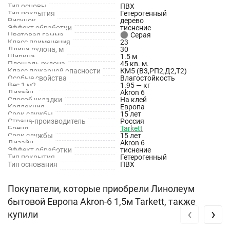
Тип основы
ПВХ
Тип покрытия
Гетерогенный
Рисунок
дерево
Эффект обработки
тиснение
Цветовая гамма
Серая
Класс применения
23
Длина рулона, м
30
Ширина
1.5 м
Площадь рулона
45 кв. м.
Класс пожарной опасности
КМ5 (В3,РП2,Д2,Т2)
Особые свойства
Влагостойкость
Вес 1 м2
1.95 — кг
Дизайн
Akron 6
Способ укладки
На клей
Коллекция
Европа
Срок службы
15 лет
Страна-производитель
Россия
Бренд
Tarkett
Срок службы
15 лет
Дизайн
Akron 6
Эффект обработки
тиснение
Тип покрытия
Гетерогенный
Тип основания
ПВХ
Покупатели, которые приобрели Линолеум
бытовой Европа Akron-6 1,5м Tarkett, также
‹
›
купили