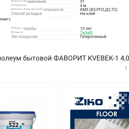
Класс применения
31
Ширина
4 м
Класс пожарной опасности
КМ5 (В3,РП2,Д2,Т2)
Способ укладки
На клей
ние с
Срок службы
15 лет
Бренд
Tarkett
Тип покрытия
Гетерогенный
нолеум бытовой ФАВОРИТ KVEBEK-1 4,
‹