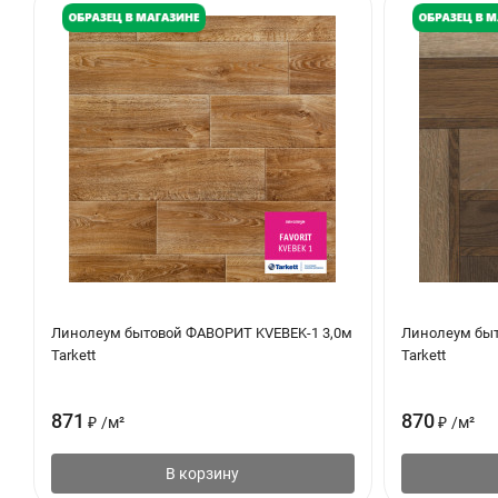
Линолеум бытовой ФАВОРИТ KVEBEK-1 3,0м
Линолеум быт
Tarkett
Tarkett
871
870
₽
/
м²
₽
/
м²
В корзину