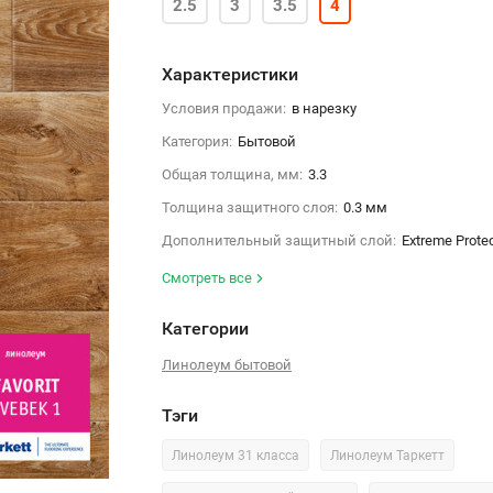
2.5
3
3.5
4
Характеристики
Условия продажи:
в нарезку
Категория:
Бытовой
Общая толщина, мм:
3.3
Толщина защитного слоя:
0.3 мм
Дополнительный защитный слой:
Extreme Prote
Смотреть все
Категории
Линолеум бытовой
Тэги
Линолеум 31 класса
Линолеум Таркетт