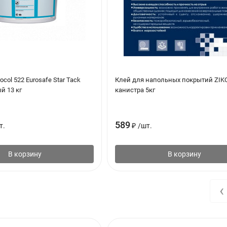
ocol 522 Eurosafe Star Tack
Клей для напольных покрытий ZIKO
й 13 кг
канистра 5кг
589
т.
₽
/
шт.
В корзину
В корзину
‹