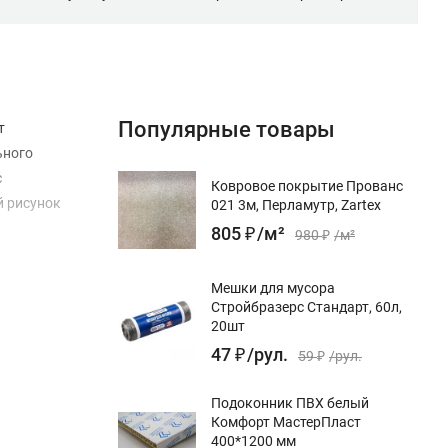
Популярные товары
т
ьного
с
Ковровое покрытие Прованс
й рисунок
021 3м, Перламутр, Zartex
805
₽
/
м²
980
₽
/
м²
Мешки для мусора
Стройбразерс Стандарт, 60л,
20шт
47
₽
/
рул.
59
₽
/
рул.
Подоконник ПВХ белый
Комфорт МастерПласт
400*1200 мм