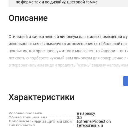
по форме так и по дизайну, цветовой гамме.
Описание
Стильный и качественный линолеум для жилых помещений с у
использоваться в коммерческих помещениях с небольшой нагру
покрытия, которое прослужит вам много лет, то Фаворит - оп
легкостью подберете нужный вам линолеум для совершенно л
в первоначальном виде и продлить "жизнь" вашему напольно
Характеристики
Условия продажи
в нарезку
Общая толщина, мм
3.3
Дополнительный защитный слой
Extreme Protection
Тип покрытия
Гетерогенный