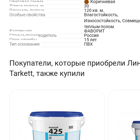
Цветовая гамма
Коричневая
Длина рулона, м
30
Площадь рулона
120 кв. м.
Особые свойства
Влагостойкость,
Износостойкость, Совмеще
теплым полом
Коллекция
ФАВОРИТ
Страна-производитель
Россия
Срок службы
15 лет
Тип основания
ПВХ
Покупатели, которые приобрели Ли
Tarkett, также купили