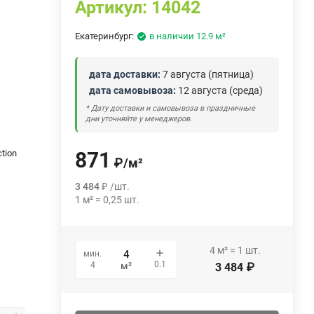
Артикул:
14042
Екатеринбург:
в наличии 12.9 м²
дата доставки:
7 августа (пятница)
дата самовывоза:
12 августа (среда)
* Дату доставки и самовывоза в праздничные
дни уточняйте у менеджеров.
ction
871
₽
/
м²
3 484
₽
/
шт.
1
м²
=
0,25
шт.
4
м²
=
1
шт.
мин.
0.1
4
м²
3 484
₽