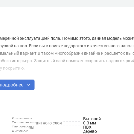
меренной эксплуатацией пола. Помимо этого, данная модель може
зкой на пол. Если вы в поиске недорогого и качественного напол
тимальный вариант.В таком многообразии дизайна и расцветок вы 
юбого интерьера. Защитный слой поможет сохранить надолго ярки
му покрытию.
подробнее
Категория
Бытовой
Толщина защитного слоя
0.3 мм
Тип основы
ПВХ
Рисунок
дерево