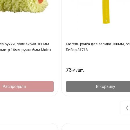
емпературе 5 - 25˚С
 от вида покрытия
лажности 65%
°C и влажности 65%
 и влажности 65%
ез ручки, полиакрил 100мм
Бюгель ручка для валика 150мм, ос
аметр 16мм ручка 6мм Matrix
Бибер 31718
ещении мин. 18˚С, температура пола мин. 15˚С, относительная вла
73
₽
/
шт.
Распродали
В корзину
чать требованиям
СНиП 3.04.01-87
,
СНиП 2.03.13-88
– основание до
 сухим, без трещин, свободным от слоев, снижающих сцепление.
‹
нтовку и шпатлёвку, в противном случае эти недостатки письменно