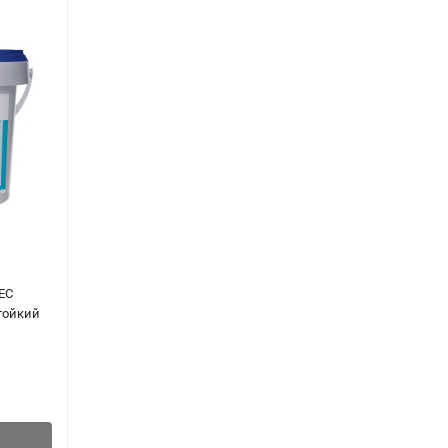
ерхность
дложка).
я.
окой
ие в ещё
, но не
итереть,
 EC
Клей Forbo Eurocol 157 Eurowood MS, 16кг
тойкий
13 055
₽
/
шт.
В корзину