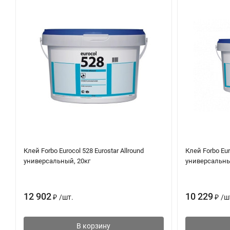
Для подготовки пригодного для кресел на роликах, впит
слоем 1.5 - 2 мм (выравнивающей смесью Forbo, подходящ
Инструкция по применению
Перед использованием тщательно перемешать!
Нанести клей на всю поверхность зубчатым шпателем ТКВ/
Подложка покрытия должна полностью соприкасаться с кл
Время подсушки зависит от вида основания, количества на
клеящей способности клея возможно одностороннее прикле
влажное клеевое поле.
Виниловые и текстильные покрытия на основе из полиэсте
мокрое клеевое поле. Коммерческие ПВХ-покрытия уклады
одностороннем приклеивании — прибл. 5 - 20 минут (начал
Клей Forbo Eurocol 528 Eurostar Allround
Клей Forbo Eur
особенно в области шва.
универсальный, 20кг
универсальны
Сварку швов покрытия можно производить только на сле
Системы напольного отопления
12 902
10 229
₽
/
шт.
₽
/
ш
Клей пригоден для применения на отапливаемых полах.
В корзину
Отключите систему напольного отопления как минимум за