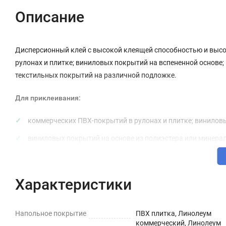
Описание
Дисперсионный клей с высокой клеящей способностью и выс
рулонах и плитке; виниловых покрытий на вспененной основе;
текстильных покрытий на различной подложке.
Для приклеивания:
коммерческих ПВХ-покрытий в рулонах и плитке; винилов
виниловых покрытий на основе из полиэстера или минераль
текстильных покрытий на различной подложке на впитыв
Преимущества
Характеристики
высокая начальная клеящая способность;
Напольное покрытие
ПВХ плитка, Линолеум
твердый клеевой риф;
коммерческий, Линолеум