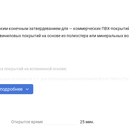
оким конечным затвердеванием для — коммерческих ПВХ-покрытий
 виниловых покрытий на основе из полиэстера или минеральных во
ых покрытий на вспененной основе;
ных волокон (в т.ч. для грязезащитных ковриков Bonar Floors Cora
подробнее
ающие влагу (абсорбирующие) основания
Открытое время
25 мин.