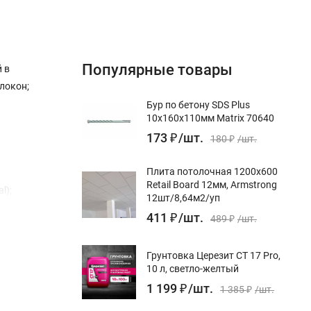
Популярные товары
 в
локон;
Бур по бетону SDS Plus
10x160х110мм Matrix 70640
173
₽
/
шт.
180
₽
/
шт.
Плита потолочная 1200х600
Retail Board 12мм, Armstrong
l);
12шт/8,64м2/уп
411
₽
/
шт.
489
₽
/
шт.
Грунтовка Церезит CT 17 Pro,
10 л, светло-желтый
1 199
₽
/
шт.
1 385
₽
/
шт.