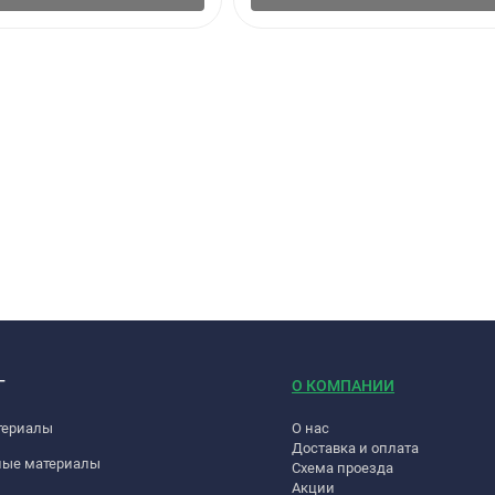
нее 72 часов после укладки покрытия с шагом температуры макси
акклиматизации.
!
ратура основания, клея и покрытия должна быть не ниже 15°С, а
ыше 75% (рекомендуемая <65%).
стро водой, затвердевшие остатки клея – растворителем.
Г
О КОМПАНИИ
одуктов.
твующих норм и предписаний.
териалы
О нас
Доставка и оплата
ные материалы
 помещения, клея и покрытия должны быть не ниже 15°С, а относи
Схема проезда
Акции