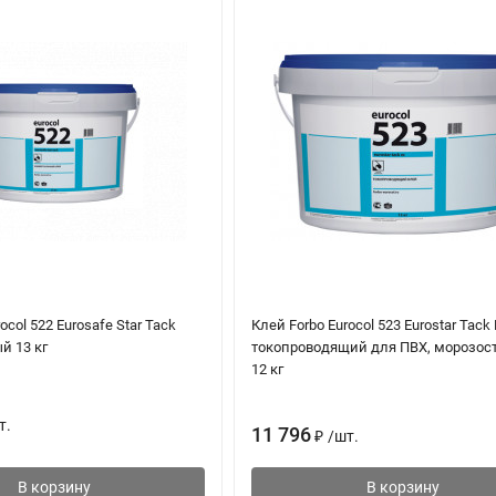
ывающего влагу, ровного основания необходимо прошпаклевать пов
ей под предполагаемые условия эксплуатации).
А2 (для покрытий с гладкой подложкой) или ТКВ/В1 (рельефная по
еевыми рифами. Своевременно меняйте насадки зубчатого шпател
несенного клея, температуры и влажности воздуха. Благодаря выс
ивание на абсорбирующие основания, т.е. можно уложить покрыт
ра или минеральных волокон необходимо укладывать в ещё влажное
ваются после предварительной подсушки. Время подсушки при
о образования клеевой пленки). После укладки покрытие хорошо пр
ocol 522 Eurosafe Star Tack
Клей Forbo Eurocol 523 Eurostar Tack
й 13 кг
токопроводящий для ПВХ, морозос
дующий день
12 кг
т.
11 796
₽
/
шт.
В корзину
В корзину
 24 часа до укладки покрытия.