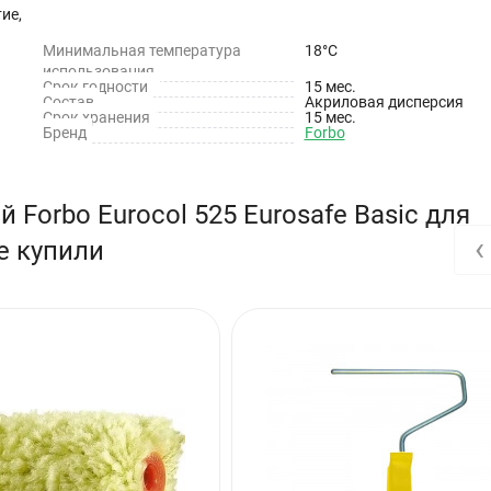
ие,
Минимальная температура
18°C
использования
Срок годности
15 мес.
Состав
Акриловая дисперсия
слой;
Срок хранения
15 мес.
Бренд
Forbo
Forbo Eurocol 525 Eurosafe Basic для
‹
е купили
B1, в зависимости от вида покрытия и основания
ля клея российского производства). Неморозостойкий при транспо
тва)