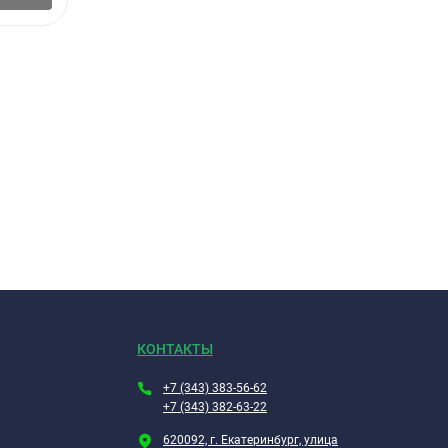
мально 5
КОНТАКТЫ
+7 (343) 383-56-62
+7 (343) 382-63-22
тельная
620092, г. Екатеринбург, улица