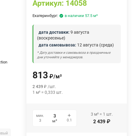
Артикул:
14058
Екатеринбург:
в наличии 57.5 м²
дата доставки:
9 августа
(воскресенье)
дата самовывоза:
12 августа (среда)
* Дату доставки и самовывоза в праздничные
дни уточняйте у менеджеров.
ction
813
₽
/
м²
2 439
₽
/
шт.
1
м²
=
0,333
шт.
3
м²
=
1
шт.
мин.
0.1
3
м²
2 439
₽
евый