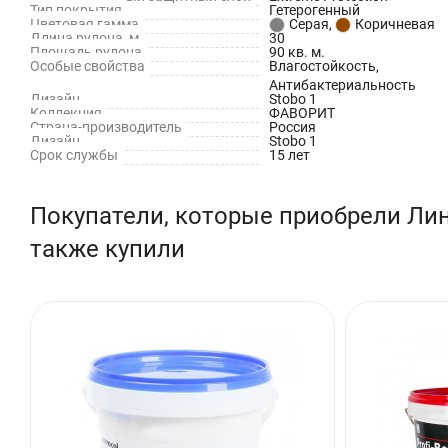
Тип покрытия
Гетерогенный
Цветовая гамма
Серая
,
Коричневая
Длина рулона, м
30
Площадь рулона
90 кв. м.
Особые свойства
Влагостойкость,
Антибактериальность
Дизайн
Stobo 1
Коллекция
ФАВОРИТ
Страна-производитель
Россия
Дизайн
Stobo 1
Срок службы
15 лет
Покупатели, которые приобрели Лино
также купили