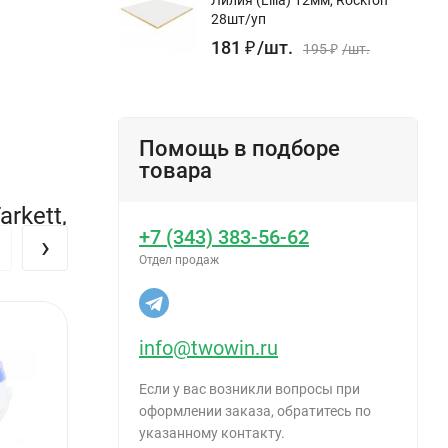
28шт/уп
181
₽
/
шт.
195
₽
/
шт.
Помощь в подборе
товара
rkett,
+7 (343) 383-56-62
›
Отдел продаж
info@twowin.ru
Если у вас возникли вопросы при
оформлении заказа, обратитесь по
указанному контакту.