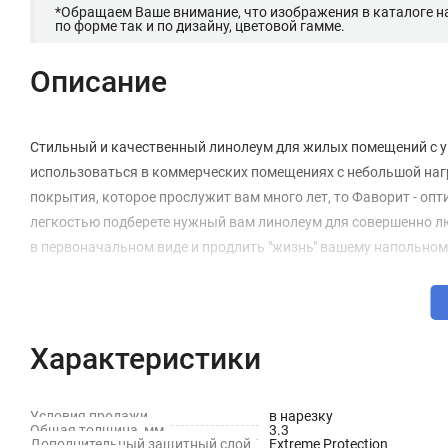
*Обращаем Ваше внимание, что изображения в каталоге н
по форме так и по дизайну, цветовой гамме.
Описание
Стильный и качественный линолеум для жилых помещений с у
использоваться в коммерческих помещениях с небольшой нагру
покрытия, которое прослужит вам много лет, то Фаворит - оп
легкостью подберете нужный вам линолеум для совершенно л
в первоначальном виде и продлить "жизнь" вашему напольно
Характеристики
Условия продажи
в нарезку
Общая толщина, мм
3.3
Дополнительный защитный слой
Extreme Protection