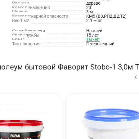
Рисунок
дерево
Класс применения
23
Ширина
3 м
Класс пожарной опасности
КМ5 (В3,РП2,Д2,Т2)
Вес 1 м2
2.1 — кг
Способ укладки
На клей
Срок службы
15 лет
Бренд
Tarkett
Тип покрытия
Гетерогенный
леум бытовой Фаворит Stobo-1 3,0м Ta
‹