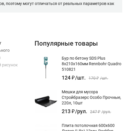
в, поэтому могут отличаться от реальных параметров как
Популярные товары
т
ьного
с
Бур по бетону SDS Plus
8x210х160мм Rennbohr Quadro
й рисунок
510821
124
₽
/
шт.
170
₽
/
шт.
Мешки для мусора
Стройбразерс Особо Прочные,
220л, 10шт
213
₽
/
рул.
247
₽
/
рул.
Плита потолочная 600х600
Лилия (Lilia) 12мм, Rockfon