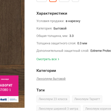
Характеристики
Условия продажи:
в нарезку
Категория:
Бытовой
Общая толщина, мм:
3.3
Толщина защитного слоя:
0.3 мм
Дополнительный защитный слой:
Extreme Prote
Смотреть все
Категории
Линолеум бытовой
Тэги
Линолеум 23 класса
Линолеум Таркетт
Линолеум шириной 3 метра
Линолеум коричн