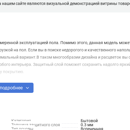
а нашем сайте являются визуальной демонстрацией витрины товаро
меренной эксплуатацией пола. Помимо этого, данная модель може
зкой на пол. Если вы в поиске недорогого и качественного напол
тимальный вариант.В таком многообразии дизайна и расцветок вы 
юбого интерьера. Защитный слой поможет сохранить надолго ярки
му покрытию.
подробнее
Категория
Бытовой
Толщина защитного слоя
0.3 мм
Тип основы
Вспененная