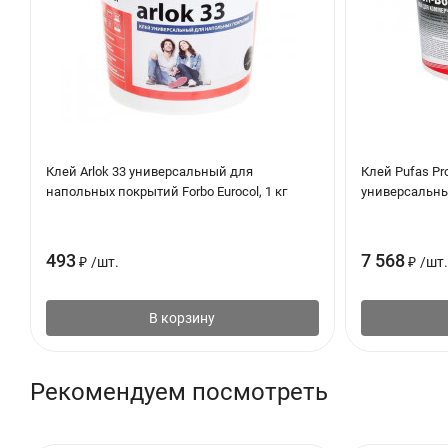
Клей Arlok 33 универсальный для
Клей Pufas Pro
напольных покрытий Forbo Eurocol, 1 кг
универсальны
493
7 568
₽
/
шт.
₽
/
шт.
В корзину
Рекомендуем посмотреть