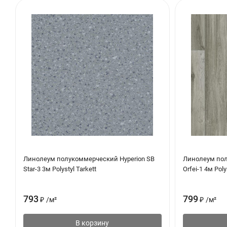
Линолеум полукоммерческий Hyperion SB
Линолеум пол
Star-3 3м Polystyl Tarkett
Orfei-1 4м Poly
793
799
₽
/
м²
₽
/
м²
В корзину