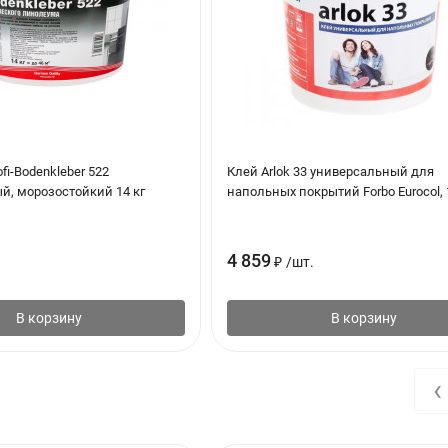
fi-Bodenkleber 522
Клей Arlok 33 универсальный для
й, морозостойкий 14 кг
напольных покрытий Forbo Eurocol, 
4 859
₽
/
шт.
В корзину
В корзину
‹