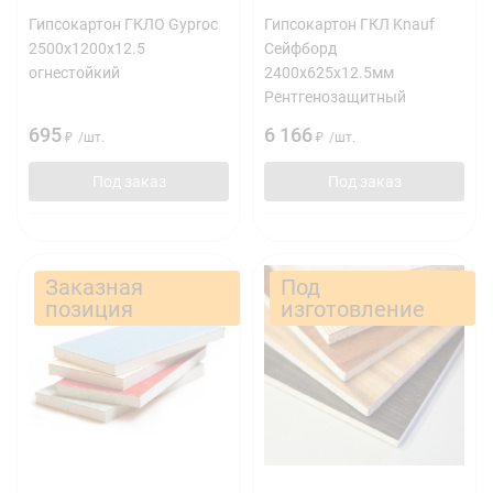
Гипсокартон ГКЛО Gyproc
Гипсокартон ГКЛ Knauf
2500х1200х12.5
Сейфборд
огнестойкий
2400х625х12.5мм
Рентгенозащитный
695
6 166
₽
/
шт.
₽
/
шт.
Под заказ
Под заказ
Заказная
Под
позиция
изготовление