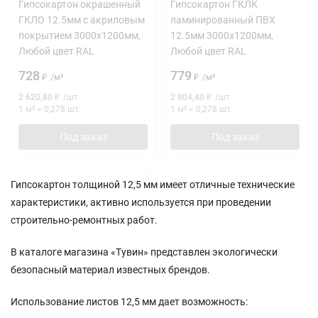
Гипсокартон окрашенный
Гипсокартон ГКЛК
ГКЛО 12.5мм с акриловым
ламинированный ПВХ
покрытием 3000х1200мм,
12.5мм 3000х1200мм,
Любой цвет RAL
Любой цвет RAL
728
779
₽
/
м²
₽
/
м²
2 620,80
₽
/
шт.
2 804,40
₽
/
шт.
1 м²
=
0,278
шт.
1 м²
=
0,278
шт.
Под заказ
Под заказ
Гипсокартон толщиной 12,5 мм имеет отличные технические
характеристики, активно используется при проведении
строительно-ремонтных работ.
В каталоге магазина «Тувин» представлен экологически
безопасный материал известных брендов.
Использование листов 12,5 мм дает возможность: