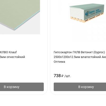
ГКЛВО Knauf
Гипсокартон ГКЛВ Ветонит (Gyproc)
.5мм огнестойкий
2500х1200х12.5мм влагостойкий Ак
Оптима
738
₽
/
шт.
В корзину
В корзину