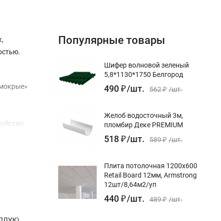
Популярные товары
,
остью.
Шифер волновой зеленый
5,8*1130*1750 Белгород
«мокрые»
490
₽
/
шт.
562
₽
/
шт.
Желоб водосточный 3м,
ройство
пломбир Деке PREMIUM
518
₽
/
шт.
589
₽
/
шт.
Плита потолочная 1200х600
Retail Board 12мм, Armstrong
12шт/8,64м2/уп
440
₽
/
шт.
489
₽
/
шт.
(ПЛУК)