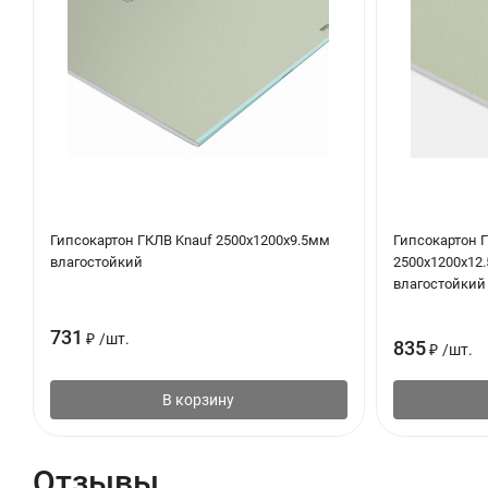
Гипсокартон ГКЛВ Knauf 2500х1200х9.5мм
Гипсокартон 
влагостойкий
2500х1200х12
влагостойкий
731
₽
/
шт.
835
₽
/
шт.
В корзину
Отзывы