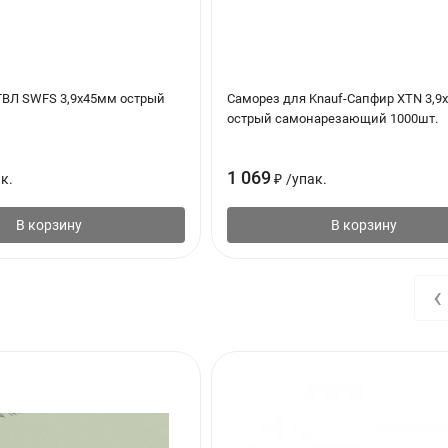
ГВЛ SWFS 3,9х45мм острый
Саморез для Knauf-Сапфир XTN 3,9
острый самонарезающий 1000шт.
1 069
к.
₽
/
упак.
В корзину
В корзину
‹