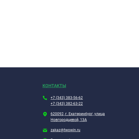
КОНТАКТЫ
+7 (343) 383-56-62
+7 (343) 382-63-22
620092, г. Екатеринбург, улица
Новгородцевой, 13А
zakaz@twowin.ru