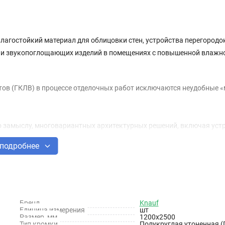
лагостойкий материал для облицовки стен, устройства перегородок
х и звукопоглощающих изделий в помещениях с повышенной влажн
ов (ГКЛВ) в процессе отделочных работ исключаются неудобные 
 замыслу, многовариантных архитектурных решений, включая уст
подробнее
 облегчения конструкции здания.
оприятный для человека микроклимат в помещении.
ность, аналогичную кислотности человеческой кожи.
ванию специального картона и гидрофобных добавок.
ю влагу и выделять ее в окружающую среду при недостатке.
Бренд
Knauf
Единица измерения
шт
Размер, мм
1200х2500
Тип кромки
Полукруглая утоненная 