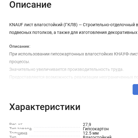
Описание
KNAUF лист влагостойкий (ГКЛВ) — Строительно-отделочный в
подвесных потолков, а также для изготовления декоративны
Описание
:
При использовании гипсокартонных влагостойких КНАУФ-лист
процессы.
Значительно увеличивается производительность труда.
Предоставляется возможность реализации неограниченных по
криволинейных поверхностей.
Достигается общая экономия затрат на строительство за счет
Обеспечивается не только экологическая чистота, но и благ
Характеристики
Материал не содержит токсичных компонентов и имеет кислот
Обладает пониженным влагопоглощением благодаря использо
Обладает способностью дышать, то есть поглощать избыточну
Вес, кг
27,9
Тип товара
Гипсокартон
Соответствует строгим мировым стандартам.
Толщина
12.5 мм
Тип
Влагостойкий