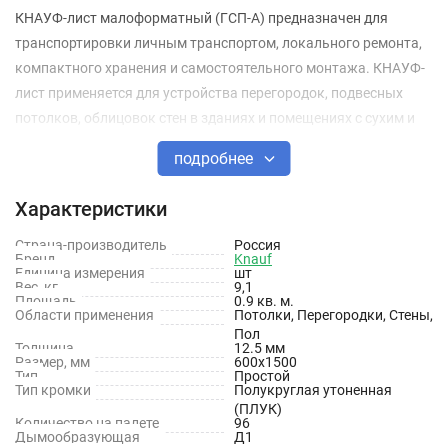
КНАУФ-лист малоформатный (ГСП-А) предназначен для
транспортировки личным транспортом, локального ремонта,
компактного хранения и самостоятельного монтажа. КНАУФ-
лист применяется для устройства перегородок, подвесных
потолков, облицовок стен в зданиях и помещениях с сухим и
нормальным влажностными режимами по СНиП 23-02-2003,
подробнее
таких как гостиная, спальня, коридор и т.п. Применение ГКЛ
позволяет исключить «мокрые» процессы и сократить сроки
Характеристики
ремонтно-отделочных работ.
Страна-производитель
Россия
Бренд
Knauf
Малый вес и удобство транспортировки
Единица измерения
шт
Вес, кг
9,1
Простое создание ровных поверхностей
Площадь
0.9 кв. м.
Области применения
Потолки, Перегородки, Стены,
Надежная основа для декоративной отделки и крепления
Пол
Толщина
12.5 мм
тяжелых предметов
Размер, мм
600х1500
Тип
Простой
Тип кромки
Полукруглая утоненная
Возможность реализации сложных архитектурных
(ПЛУК)
решений и устройство криволинейных поверхностей
Количество на палете
96
Дымообразующая
Д1