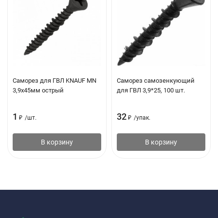
использование полноформатных листов является
затруднительным или нежелательным, например, в
помещении с готовой чистовой отделкой, ванной или
туалетной комнате малого размера;
Для перегородок или облицовок с шагом стоек 300 мм;
Для разнообразных малых декоративных элементов:
Саморез для ГВЛ KNAUF MN
Саморез самозенкующий
короба, ниши, тумбы, полки, откосы, камины и пр.
3,9х45мм острый
для ГВЛ 3,9*25, 100 шт.
Рекомендации:
1
32
₽
/
шт.
₽
/
упак.
- Перед монтажом гипсокартонные КНАУФ-листы (ГКЛ)
В корзину
В корзину
должны пройти обязательную акклиматизацию (адаптацию) в
помещении.
- Торцевые кромки гипсокартонных КНАУФ-листов (ГКЛ)
имеют прямоугольную форму, при устройстве шва с них
необходимо снимать фаску (примерно на 1/3 толщины листа).
Технические характеристики