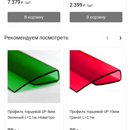
7 379
₽
/
шт.
2 399
₽
/
шт.
В корзину
В корзину
‹
›
Рекомендуем посмотреть
Профиль торцевой UP 4мм
Профиль торцевой UP 10мм
Зеленый L=2,1м, Новаттро
Гранат L=2,1м