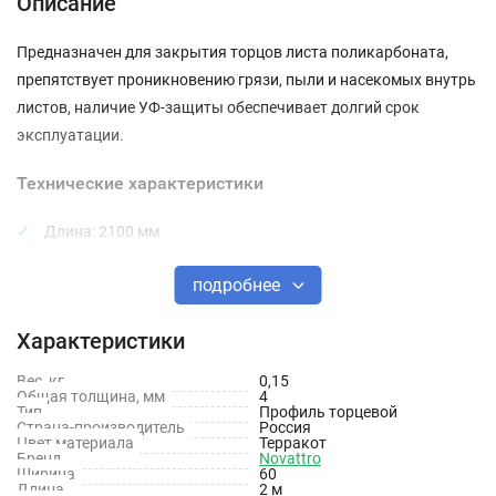
Описание
Предназначен для закрытия торцов листа поликарбоната,
препятствует проникновению грязи, пыли и насекомых внутрь
листов, наличие УФ-защиты обеспечивает долгий срок
эксплуатации.
Технические характеристики
Длина: 2100 мм
Толщина: 4 мм
подробнее
Тип материала: Поликарбонат
Характеристики
Цвет: Терракотовый
Вес, кг
0,15
Защита от УФ излучения: Да
Общая толщина, мм
4
Тип
Профиль торцевой
Страна-производитель
Россия
Цвет материала
Терракот
Бренд
Novattro
Ширина
60
Длина
2 м