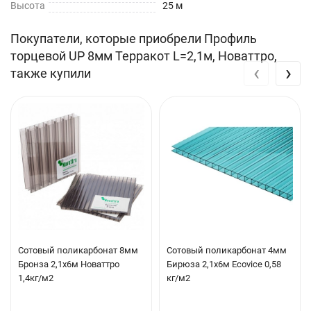
Высота
25 м
Покупатели, которые приобрели Профиль
торцевой UP 8мм Терракот L=2,1м, Новаттро,
‹
›
также купили
Сотовый поликарбонат 8мм
Сотовый поликарбонат 4мм
Бронза 2,1х6м Новаттро
Бирюза 2,1х6м Ecovice 0,58
1,4кг/м2
кг/м2