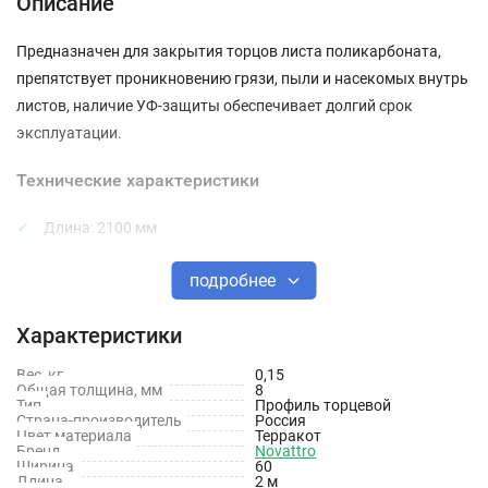
Описание
Предназначен для закрытия торцов листа поликарбоната,
препятствует проникновению грязи, пыли и насекомых внутрь
листов, наличие УФ-защиты обеспечивает долгий срок
эксплуатации.
Технические характеристики
Длина: 2100 мм
Толщина: 8 мм
подробнее
Тип материала: Поликарбонат
Характеристики
Цвет: Терракот
Вес, кг
0,15
Защита от УФ излучения: Да
Общая толщина, мм
8
Тип
Профиль торцевой
Страна-производитель
Россия
Цвет материала
Терракот
Бренд
Novattro
Ширина
60
Длина
2 м