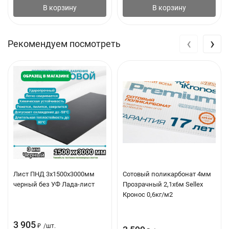
В корзину
В корзину
‹
›
Рекомендуем посмотреть
Технические характеристики
Лист ПНД 3х1500х3000мм
Сотовый поликарбонат 4мм
черный без УФ Лада-лист
Прозрачный 2,1х6м Sellex
Кронос 0,6кг/м2
3 905
₽
/
шт.