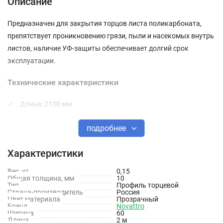
Описание
Предназначен для закрытия торцов листа поликарбоната,
препятствует проникновению грязи, пыли и насекомых внутрь
листов, наличие УФ-защиты обеспечивает долгий срок
эксплуатации.
Технические характеристики
Длина: 2100 мм
Толщина: 10 мм
подробнее
Тип материала: Поликарбонат
Характеристики
Цвет: Прозрачный
Вес, кг
0,15
Защита от УФ излучения: Да
Общая толщина, мм
10
Тип
Профиль торцевой
Страна-производитель
Россия
Цвет материала
Прозрачный
Бренд
Novattro
Ширина
60
Длина
2 м