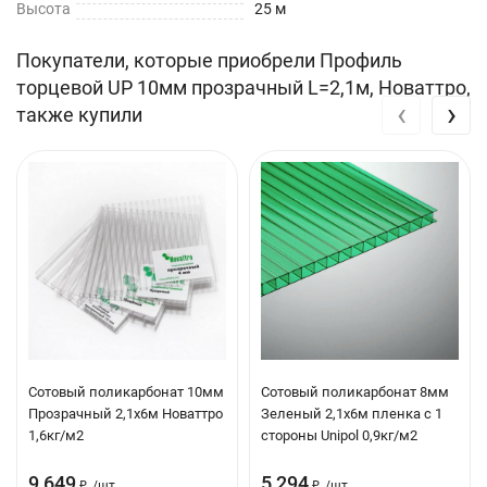
Высота
25 м
Покупатели, которые приобрели Профиль
торцевой UP 10мм прозрачный L=2,1м, Новаттро,
‹
›
также купили
Сотовый поликарбонат 10мм
Сотовый поликарбонат 8мм
Прозрачный 2,1х6м Новаттро
Зеленый 2,1х6м пленка с 1
1,6кг/м2
стороны Unipol 0,9кг/м2
9 649
5 294
₽
/
шт.
₽
/
шт.