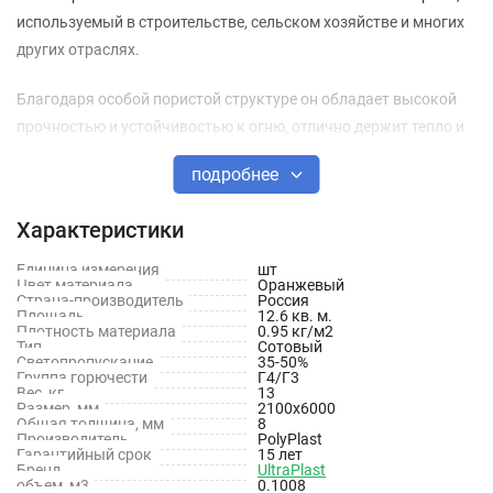
используемый в строительстве, сельском хозяйстве и многих
других отраслях.
Благодаря особой пористой структуре он обладает высокой
прочностью и устойчивостью к огню, отлично держит тепло и
пропускает свет.
подробнее
Основные преимущества
Характеристики
Высокая ударопрочность
Единица измерения
шт
Цвет материала
Оранжевый
Прозрачность
Страна-производитель
Россия
Площадь
12.6 кв. м.
Легкий
Плотность материала
0.95 кг/м2
Тип
Сотовый
Светопропускание
35-50%
Звукоизоляция
Группа горючести
Г4/Г3
Вес, кг
13
Водонепроницаемый
Размер, мм
2100х6000
Общая толщина, мм
8
Производитель
PolyPlast
Огнеустойчивый
Гарантийный срок
15 лет
Бренд
UltraPlast
Долговечность
объем, м3
0.1008