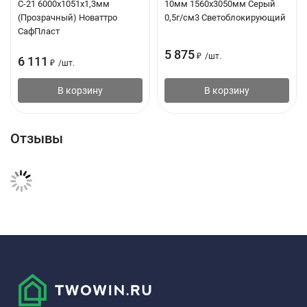
С-21 6000х1051х1,3мм
10мм 1560х3050мм Серый
(Прозрачный) Новаттро
0,5г/см3 Светоблокирующий
СафПласт
5 875
₽
/
шт.
6 111
₽
/
шт.
В корзину
В корзину
Отзывы