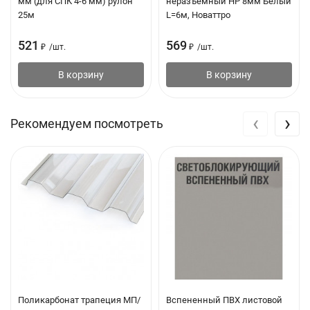
мм (для СПК 4-6 мм) рулон
неразъемный НР 8мм Белый
25м
L=6м, Новаттро
521
569
₽
/
шт.
₽
/
шт.
В корзину
В корзину
‹
›
Рекомендуем посмотреть
Поликарбонат трапеция МП/
Вспененный ПВХ листовой