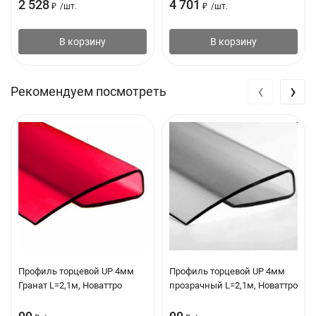
2 528
4 701
₽
/
шт.
₽
/
шт.
В корзину
В корзину
‹
›
Рекомендуем посмотреть
Профиль торцевой UP 4мм
Профиль торцевой UP 4мм
Гранат L=2,1м, Новаттро
прозрачный L=2,1м, Новаттро