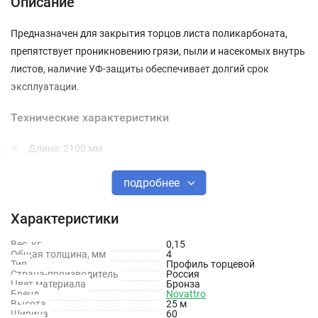
Описание
Предназначен для закрытия торцов листа поликарбоната,
препятствует проникновению грязи, пыли и насекомых внутрь
листов, наличие УФ-защиты обеспечивает долгий срок
эксплуатации.
Технические характеристики
Длина: 2100 мм
Толщина: 4 мм
подробнее
Тип материала: Поликарбонат
Характеристики
Цвет: Бронза
Вес, кг
0,15
Защита от УФ излучения: Да
Общая толщина, мм
4
Тип
Профиль торцевой
Страна-производитель
Россия
Цвет материала
Бронза
Бренд
Novattro
Высота
25 м
Ширина
60