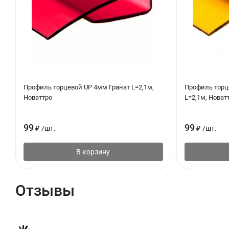
Профиль торцевой UP 4мм Гранат L=2,1м,
Профиль торц
Новаттро
L=2,1м, Новат
99
99
₽
/
шт.
₽
/
шт.
В корзину
Отзывы