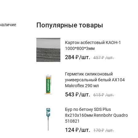
Популярные товары
 наличие
Картон асбестовый КАОН-1
1000*800*3мм
284
₽
/
шт.
457
₽
/
шт.
Герметик силиконовый
универсальный белый AX104
Makroflex 290 мл
543
₽
/
шт.
615
₽
/
шт.
Бур по бетону SDS Plus
8x210х160мм Rennbohr Quadro
510821
124
₽
/
шт.
170
₽
/
шт.