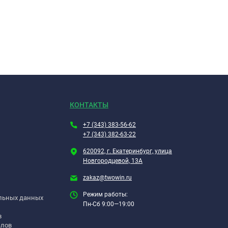
КОНТАКТЫ
+7 (343) 383-56-62
+7 (343) 382-63-22
620092, г. Екатеринбург, улица
Новгородцевой, 13А
zakaz@twowin.ru
Режим работы:
альных данных
Пн-Сб 9:00—19:00
в
алов