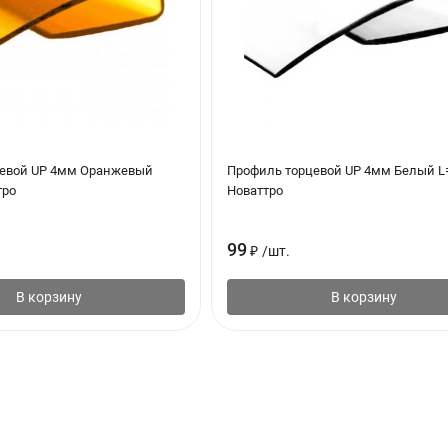
евой UP 4мм Оранжевый
Профиль торцевой UP 4мм Белый L=
тро
Новаттро
99
₽
/
шт.
В корзину
В корзину