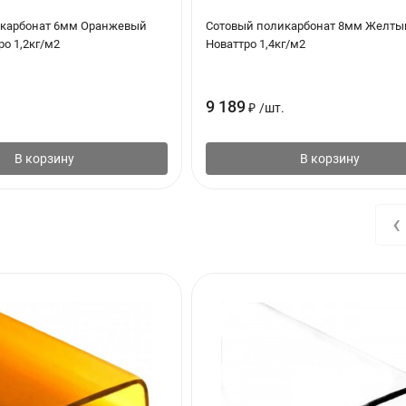
икарбонат 6мм Оранжевый
Сотовый поликарбонат 8мм Желтый
ро 1,2кг/м2
Новаттро 1,4кг/м2
9 189
₽
/
шт.
В корзину
В корзину
‹