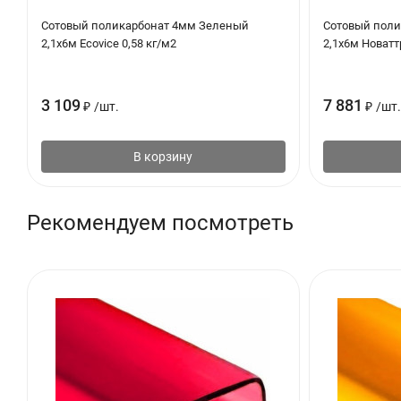
Сотовый поликарбонат 4мм Зеленый
Сотовый пол
2,1х6м Ecovice 0,58 кг/м2
2,1х6м Новатт
3 109
7 881
₽
/
шт.
₽
/
шт.
В корзину
Рекомендуем посмотреть