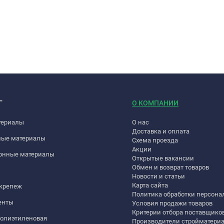
Г
О КОМПАНИИ
териалы
О нас
Доставка и оплата
ные материалы
Схема проезда
Акции
онные материалы
Открытые вакансии
Обмен и возврат товаров
Новости и статьи
Карта сайта
 крепеж
Политика обработки персон
енты
Условия продажи товаров
Критерии отбора поставщико
полиэтиленовая
Производители стройматери