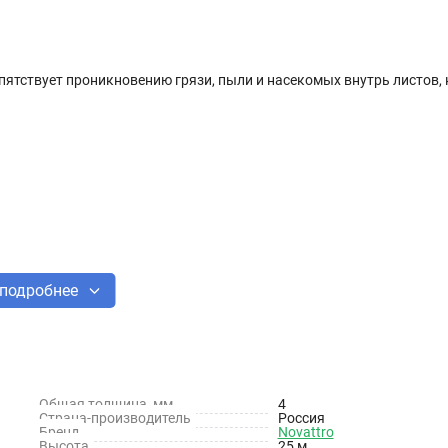
пятствует проникновению грязи, пыли и насекомых внутрь листов,
подробнее
Общая толщина, мм
4
Страна-производитель
Россия
Бренд
Novattro
Высота
25 м