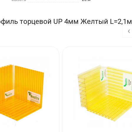
офиль торцевой UP 4мм Желтый L=2,1м
‹