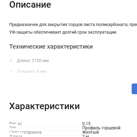
Описание
Предназначен для закрытия торцов листа поликарбоната, пре
УФ-защиты обеспечивает долгий срок эксплуатации.
Технические характеристики
Длина: 2100 мм
Толщина: 4 мм
Тип материала: Поликарбонат
Цвет: Желтый
Характеристики
Защита от УФ излучения: Да
Вес, кг
0,15
Тип
Профиль торцевой
Цвет материала
Желтый
Длина
2 м