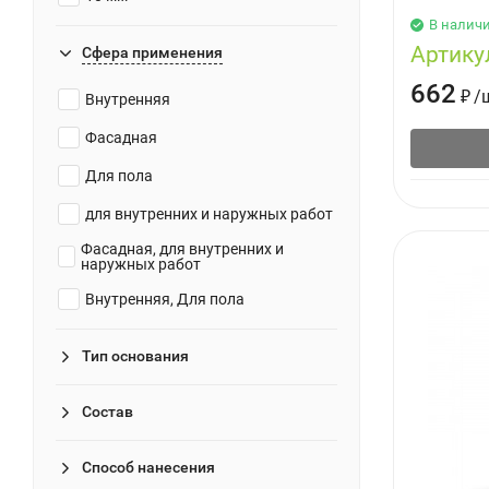
В налич
12 мм
Артику
Сфера применения
15 мм
662
₽
/
Внутренняя
25 мм
Фасадная
30 мм
Для пола
40 мм
для внутренних и наружных работ
50 мм
Фасадная, для внутренних и
60 мм
наружных работ
Внутренняя, Для пола
Тип основания
Состав
Способ нанесения