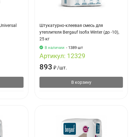
niversal
Штукатурно-клеевая смесь для
утеплителя Bergauf Isofix Winter (до -10),
25 кг
В наличии
- 1389 шт
Артикул:
12329
893
₽
/
шт.
В корзину