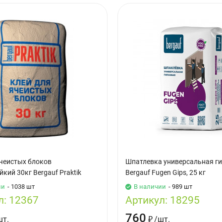
ячеистых блоков
Шпатлевка универсальная г
кий 30кг Bergauf Praktik
Bergauf Fugen Gips, 25 кг
ии
- 1038 шт
В наличии
- 989 шт
л:
12367
Артикул:
18295
760
шт.
₽
/
шт.