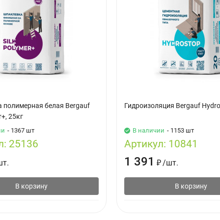
 полимерная белая Bergauf
Гидроизоляция Bergauf Hydro
r+, 25кг
ии
- 1367 шт
В наличии
- 1153 шт
л:
25136
Артикул:
10841
1 391
шт.
₽
/
шт.
В корзину
В корзину