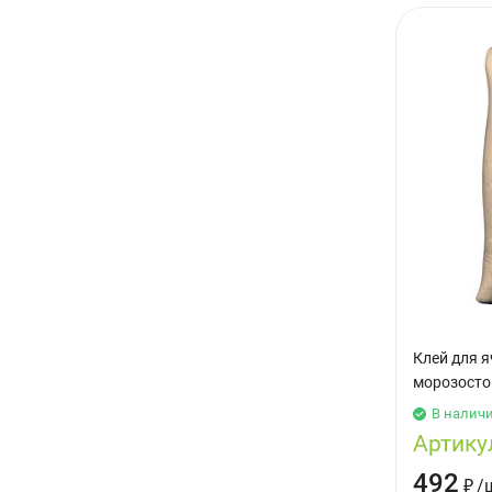
Клей для 
морозостой
В налич
Артику
492
₽
/