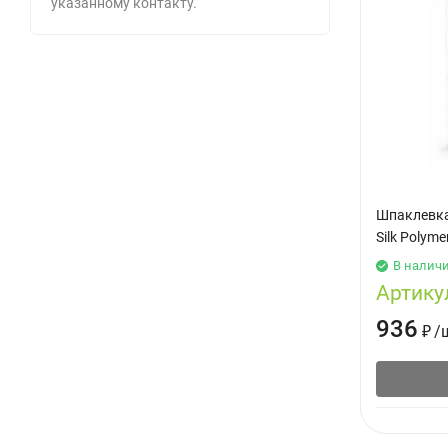
указанному контакту.
Шпаклевка
Silk Polyme
В налич
Артику
936
₽
/