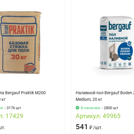
а Bergauf Praktik М200
Наливной пол Bergauf Boden
 кг
Medium, 20 кг
ии
- 3176 шт
В наличии
- 2800 шт
л:
17429
Артикул:
49965
541
шт.
₽
/
шт.