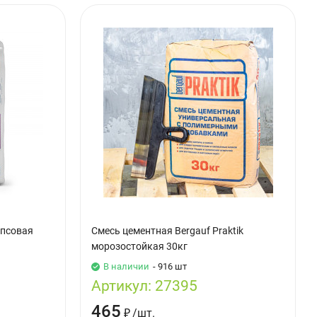
ипсовая
Cмесь цементная Bergauf Praktik
морозостойкая 30кг
В наличии
- 916 шт
Артикул:
27395
465
₽
/
шт.