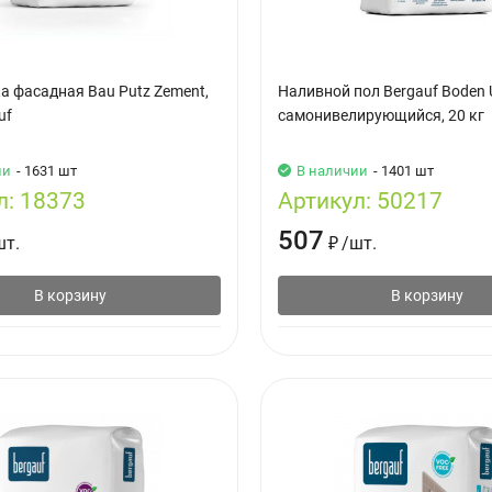
а фасадная Bau Putz Zement,
Наливной пол Bergauf Boden U
uf
самонивелирующийся, 20 кг
ии
- 1631 шт
В наличии
- 1401 шт
л:
18373
Артикул:
50217
507
шт.
₽
/
шт.
В корзину
В корзину