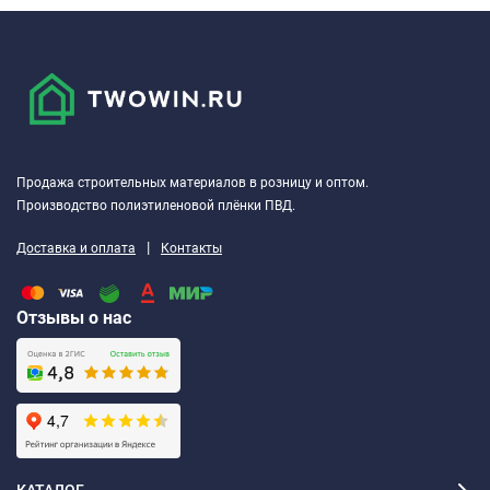
основания, его перепадами и неровностями, квалификацией
исполнителей работ, форматом плитки, объемом воды для
затворения, а также другими факторами.
ВНИМАНИЕ!
Время затирки швов и прохода указано из
расчета в следующих условиях: температура окружающего
воздуха – 20-22С. Влажность – 50-70% Более высокие
Продажа строительных материалов в розницу и оптом.
температуры сокращают время, низкие увеличивают время
Производство полиэтиленовой плёнки ПВД.
обработки и высыхания.
|
Доставка и оплата
Контакты
Отзывы о нас