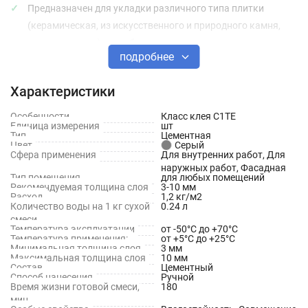
Предназначен для укладки различного типа плитки
(керамическая, из искусственного и природного камня,
керамогранита) на любые вертикальные и
подробнее
горизонтальные поверхности;
Применяется при облицовке бассейнов, для фасадных и
Характеристики
цокольных работ, для облицовки деформирующихся и
Особенности
Класс клея C1TE
недеформирующихся критических оснований;
Единица измерения
шт
Тип
Цементная
Используется для монтажа «теплого пола».
Цвет
Серый
Сфера применения
Для внутренних работ, Для
наружных работ, Фасадная
Преимущества смеси для плитки:
Тип помещения
для любых помещений
Рекомендуемая толщина слоя
3-10 мм
Расход
1,2 кг/м2
Экономичный расход клея для плитки при нанесении слоя
Количество воды на 1 кг сухой
0.24 л
смеси
3мм – 3,6кг/м2;
Температура эксплуатации
от -50°С до +70°С
Температура применения:
от +5°С до +25°С
Долговечность смеси (высокая прочность и адгезия с
Минимальная толщина слоя
3 мм
Максимальная толщина слоя
10 мм
рабочей поверхностью; морозостойкость;
Состав
Цементный
Способ нанесения
Ручной
влагостойкость);
Время жизни готовой смеси,
180
мин
Универсальность смеси (широкий диапазон применения –