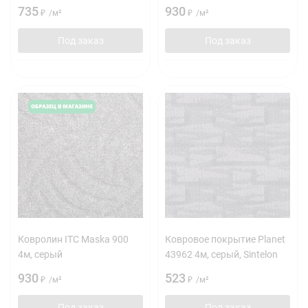
735
930
₽
/
м²
₽
/
м²
Под заказ
Под заказ
Ковролин ITC Maska 900
Ковровое покрытие Planet
4м, серый
43962 4м, серый, Sintelon
930
523
₽
/
м²
₽
/
м²
Под заказ
Под заказ