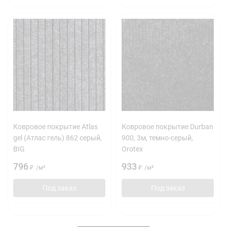
Ковровое покрытие Atlas
Ковровое покрытие Durban
gel (Атлас гель) 862 серый,
900, 3м, темно-серый,
BIG
Orotex
796
933
₽
/
м²
₽
/
м²
Под заказ
Под заказ