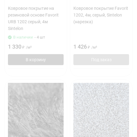
Ковровое покрытие на
Ковровое покрытие Favorit
резиновой основе Favorit
1202, 4м, серый, Sintelon
URB 1202 серый, 4м
(нарезка)
Sintelon
В наличии
- 4 шт
1 330
1 426
₽
/
м²
₽
/
м²
В корзину
Под заказ