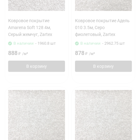
Ковровое покрытие
Ковровое покрытие Адель
Amarena Soft 128 4м,
010 3.5м, Серо
Серый жемчуг, Zartex
фиолетовый, Zartex
В наличии
- 1960.8 шт
В наличии
- 2962.75 шт
888
878
₽
/
м²
₽
/
м²
В корзину
В корзину