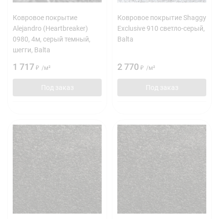
Ковровое покрытие
Ковровое покрытие Shaggy
Alejandro (Heartbreaker)
Exclusive 910 светло-серый,
0980, 4м, серый темный,
Balta
шегги, Balta
1 717
2 770
₽
/
м²
₽
/
м²
Под заказ
Под заказ