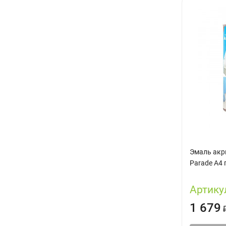
Эмаль акр
Parade А4 
Артику
1 679