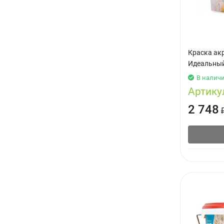
Краска ак
Идеальный
В налич
Артику
2 748