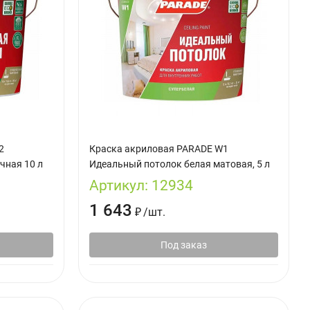
2
Краска акриловая PARADE W1
чная 10 л
Идеальный потолок белая матовая, 5 л
Артикул:
12934
1 643
₽
/
шт.
Под заказ