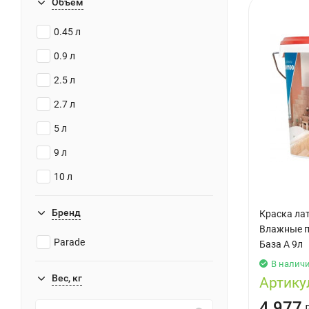
Объем
0.45 л
0.9 л
2.5 л
2.7 л
5 л
9 л
10 л
Бренд
Краска ла
Влажные п
Parade
База А 9л
В налич
Вес, кг
Артику
4 977