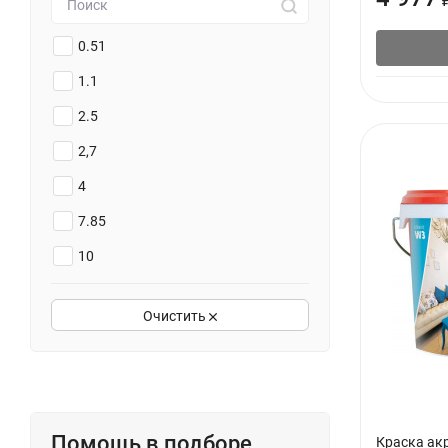
0.51
1.1
2.5
2,7
4
7.85
10
13.5
Очистить
14
15
14.255
12.655
Помощь в подборе
Краска ак