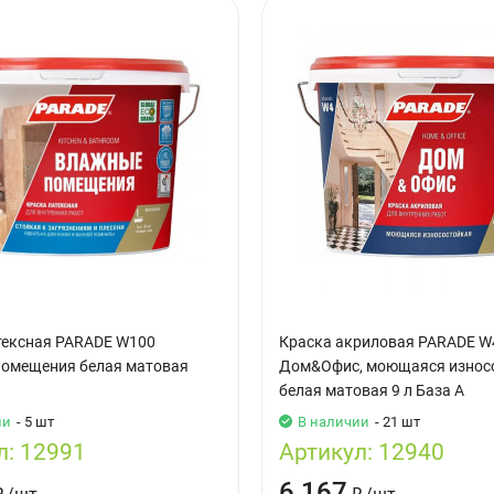
тексная PARADE W100
Краска акриловая PARADE W
омещения белая матовая
Дом&Офис, моющаяся износ
белая матовая 9 л База А
ии
- 5 шт
В наличии
- 21 шт
л:
12991
Артикул:
12940
6 167