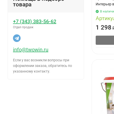
товара
Интерьер в
14,6
В налич
16,7
Артику
+7 (343) 383-56-62
1 298
Отдел продаж
info@twowin.ru
Если у вас возникли вопросы при
оформлении заказа, обратитесь по
указанному контакту.