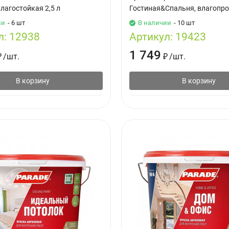
лагостойкая 2,5 л
Гостиная&Спальня, влагопро
ии
- 6 шт
В наличии
- 10 шт
л:
12938
Артикул:
19423
1 749
₽
/
шт.
₽
/
шт.
В корзину
В корзину