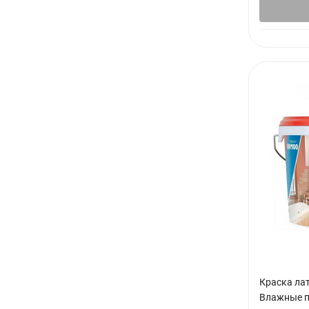
Краска ла
Влажные п