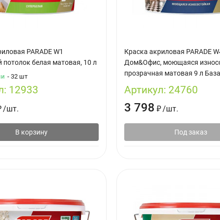
риловая PARADE W1
Краска акриловая PARADE W
 потолок белая матовая, 10 л
Дом&Офис, моющаяся износ
прозрачная матовая 9 л База
ии
- 32 шт
л:
12933
Артикул:
24760
3 798
₽
/
шт.
₽
/
шт.
В корзину
Под заказ