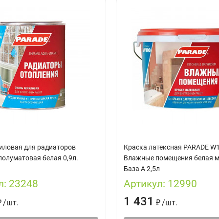
иловая для радиаторов
Краска латексная PARADE W
полуматовая белая 0,9л.
Влажные помещения белая 
База А 2,5л
л:
23248
Артикул:
12990
1 431
₽
/
шт.
₽
/
шт.