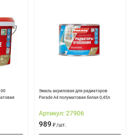
100
Эмаль акриловая для радиаторов
матовая
Parade А4 полуматовая белая 0,45л.
Артикул:
27906
989
₽
/
шт.