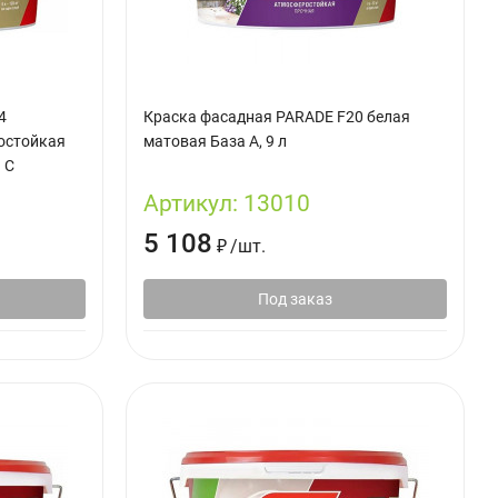
4
Краска фасадная PARADE F20 белая
остойкая
матовая База А, 9 л
 C
Артикул:
13010
5 108
₽
/
шт.
Под заказ