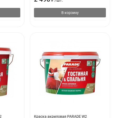
₽
/
шт.
В корзину
2
Краска акриловая PARADE W2