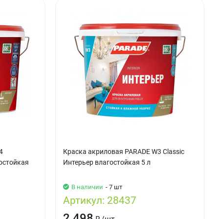
4
Краска акриловая PARADE W3 Classic
остойкая
Интерьер влагостойкая 5 л
В наличии
- 7 шт
Артикул:
28437
2 498