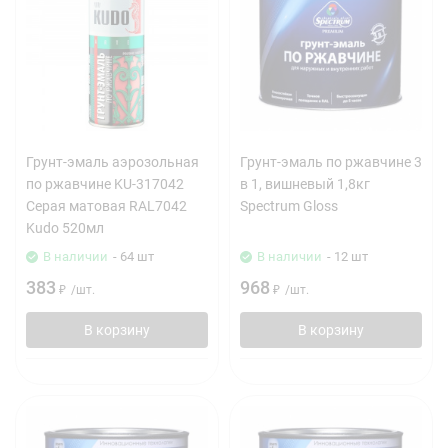
Грунт-эмаль аэрозольная
Грунт-эмаль по ржавчине 3
по ржавчине KU-317042
в 1, вишневый 1,8кг
Серая матовая RAL7042
Spectrum Gloss
Kudo 520мл
В наличии
- 64 шт
В наличии
- 12 шт
383
968
₽
/
шт.
₽
/
шт.
В корзину
В корзину