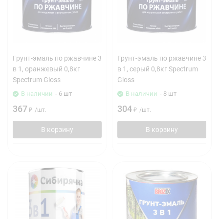
Грунт-эмаль по ржавчине 3
Грунт-эмаль по ржавчине 3
в 1, оранжевый 0,8кг
в 1, серый 0,8кг Spectrum
Spectrum Gloss
Gloss
В наличии
- 6 шт
В наличии
- 8 шт
367
304
₽
/
шт.
₽
/
шт.
В корзину
В корзину