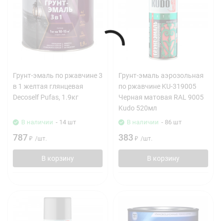
Грунт-эмаль по ржавчине 3
Грунт-эмаль аэрозольная
в 1 желтая глянцевая
по ржавчине KU-319005
Decoself Pufas, 1.9кг
Черная матовая RAL 9005
Kudo 520мл
В наличии
- 14 шт
В наличии
- 86 шт
787
383
₽
/
шт.
₽
/
шт.
В корзину
В корзину