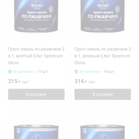
Грунт-эмаль по ржавчине 3
Грунт-эмаль по ржавчине 3
в 1, желтый 0,8кг Spectrum
в 1, зеленый 0,8кг Spectrum
Gloss
Gloss
В наличии
- 17 шт
В наличии
- 14 шт
315
314
₽
/
шт.
₽
/
шт.
В корзину
В корзину