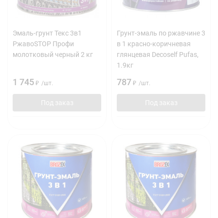
Эмаль-грунт Текс 3в1
Грунт-эмаль по ржавчине 3
РжавоSTOP Профи
в 1 красно-коричневая
молотковый черный 2 кг
глянцевая Decoself Pufas,
1.9кг
1 745
787
₽
/
шт.
₽
/
шт.
Под заказ
Под заказ