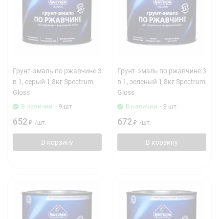
Грунт-эмаль по ржавчине 3
Грунт-эмаль по ржавчине 3
в 1, серый 1,8кг Spectrum
в 1, зеленый 1,8кг Spectrum
Gloss
Gloss
В наличии
- 9 шт
В наличии
- 9 шт
652
672
₽
/
шт.
₽
/
шт.
В корзину
В корзину