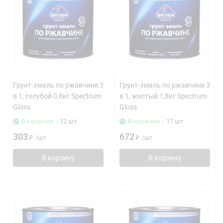
Грунт-эмаль по ржавчине 3
Грунт-эмаль по ржавчине 3
в 1, голубой 0,8кг Spectrum
в 1, желтый 1,8кг Spectrum
Gloss
Gloss
В наличии
- 12 шт
В наличии
- 17 шт
303
672
₽
/
шт.
₽
/
шт.
В корзину
В корзину