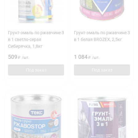
Грунт-эмаль по ржавчине 3
Грунт-эмаль по ржавчине 3
в 1 светло-серая
в 1 белая BROZEX, 2,5кг
Сибирячка, 1,8кг
509
1 084
₽
/
шт.
₽
/
шт.
Под заказ
Под заказ