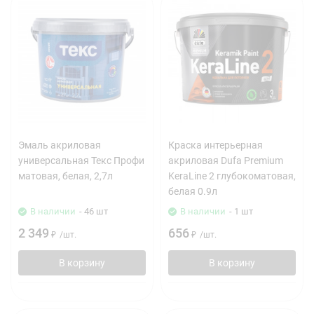
Эмаль акриловая
Краска интерьерная
универсальная Текс Профи
акриловая Dufa Premium
матовая, белая, 2,7л
KeraLine 2 глубокоматовая,
белая 0.9л
В наличии
- 46 шт
В наличии
- 1 шт
2 349
656
₽
/
шт.
₽
/
шт.
В корзину
В корзину