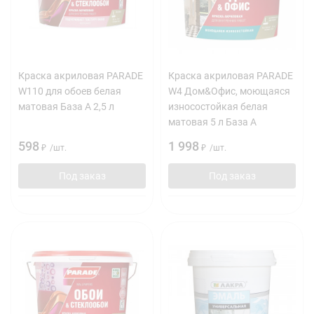
Краска акриловая PARADE
Краска акриловая PARADE
W110 для обоев белая
W4 Дом&Офис, моющаяся
матовая База А 2,5 л
износостойкая белая
матовая 5 л База А
598
1 998
₽
/
шт.
₽
/
шт.
Под заказ
Под заказ