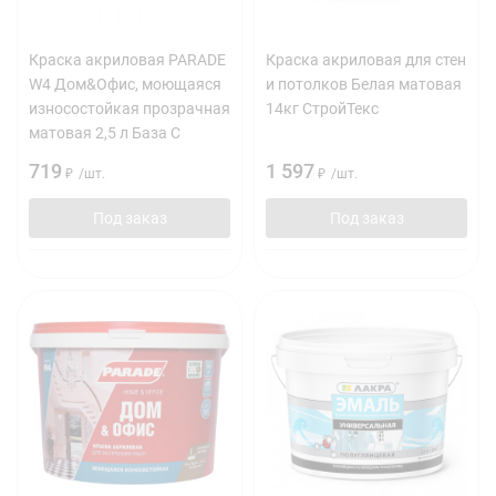
Краска акриловая PARADE
Краска акриловая для стен
W4 Дом&Офис, моющаяся
и потолков Белая матовая
износостойкая прозрачная
14кг СтройТекс
матовая 2,5 л База C
719
1 597
₽
/
шт.
₽
/
шт.
Под заказ
Под заказ