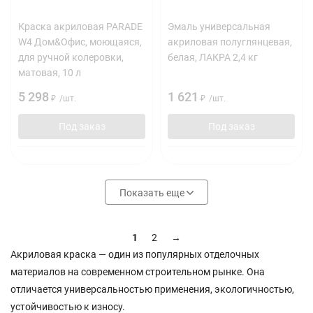
Краска акриловая PARADE
Эмаль универсальная
W4 Дом&Офис, моющаяся,
акриловая полуглянцевая,
для ручной колеровки,
белая, ЛАКРА 2,4 кг
матовая, 10 л
5 298
1 621
₽
/
шт.
₽
/
шт.
Под заказ
Под заказ
Показать еще
1
2
→
Акриловая краска — один из популярных отделочных
материалов на современном строительном рынке. Она
отличается универсальностью применения, экологичностью,
устойчивостью к износу.