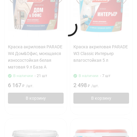
Краска акриловая PARADE
Краска акриловая PARADE
W4 Дом&Офис, моющаяся
W3 Classic Интерьер
износостойкая белая
влагостойкая 5 л
матовая 9 л База А
В наличии
- 21 шт
В наличии
- 7 шт
6 167
2 498
₽
/
шт.
₽
/
шт.
В корзину
В корзину