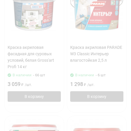
Краска акриловая
Краска акриловая PARADE
фасадная для суровых
W3 Classic Интерьер
условий, белая Gross'art
влагостойкая 2,5 л
Profi 14 кг
В наличии
- 66 шт
В наличии
- 6 шт
3 059
1 298
₽
/
шт.
₽
/
шт.
В корзину
В корзину