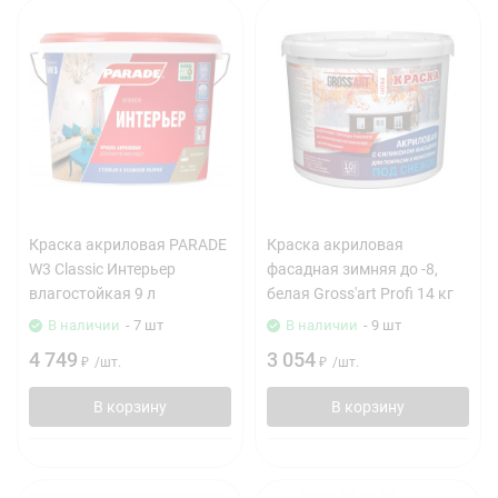
Краска акриловая PARADE
Краска акриловая
W3 Classic Интерьер
фасадная зимняя до -8,
влагостойкая 9 л
белая Gross'art Profi 14 кг
В наличии
- 7 шт
В наличии
- 9 шт
4 749
3 054
₽
/
шт.
₽
/
шт.
В корзину
В корзину