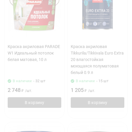
Краска акриловая PARADE
Краска акриловая
W1 Идеальный потолок
Tikkurila/Tikkivala Euro Extra
белая матовая, 10 л
20 влагостойкая
моющаяся полуматовая
белый 0.9 л
В наличии
- 32 шт
В наличии
- 15 шт
2 748
1 205
₽
/
шт.
₽
/
шт.
В корзину
В корзину