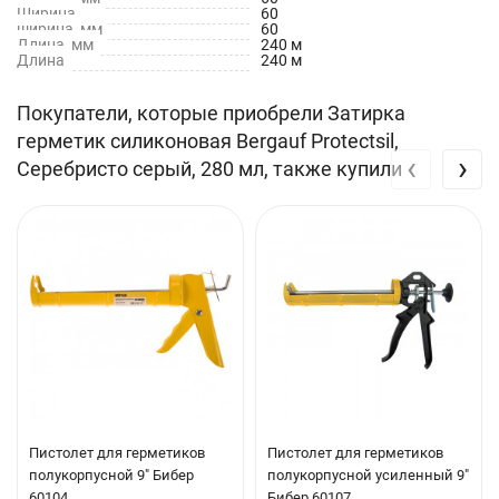
Ширина
60
Способ нанесения: Пистолет
ширина, мм
60
Длина, мм
240 м
Морозостойкость: Да
Длина
240 м
Анти-плесень: Да
Покупатели, которые приобрели Затирка
Водонепроницаемость: Да
герметик силиконовая Bergauf Protectsil,
‹
›
Серебристо серый, 280 мл, также купили
Цвет: Серый
Расход:
25 мл
: 5мм x 5мм
50 мл
: 10мм x 5мм
100 мл
: 10мм x 10мм
150 мл
: 15мм x 10мм
Термостойкость: От -40°C до +100°C
Пистолет для герметиков
Пистолет для герметиков
Срок годности: 12 месяцев
полукорпусной 9" Бибер
полукорпусной усиленный 9"
60104
Бибер 60107