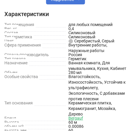
Также швов плиточных облицовок в помещениях с
повышенной влажностью: ванных комнатах, душевых, кухнях,
Характеристики
туалетах, сантехники для ванной и кухни.
Тип помещения
для любых помещений
Обладает устойчивостью к УФ-излучению, обеспечивает
Вес, кг
0,4
Состав
Силиконовый
длительную стойкость к плесени и грибку.
Тип герметика
Силиконовый
Цвет
Серебристый, Серый
Сфера применения
Внутренние работы,
Свойства
Наружные работы
Страна-производитель
Россия
Тип товара
Герметик
100% силиконовый полимер
Назначение
Ванная комната, Для
умывальника, Кухня, Кабинет
Твердеет под воздействием влажности
Объем
280 мл
Особые свойства
Влагостойкость,
Высокопрочный
Износостойкость, Устойчив к
ультрафиолету,
Без растворителей
Экологичность, С добавками
против плесени
Тип основания
Керамическая плитка,
Технические характеристики
Керамогранит, Мозайка,
Дерево
Состав: Силиконовый полимер кислотного отверждения
Бренд
Bergauf
Высота
60 м
(Ацетокси силикон)
объем, м3
0.00086
высота, мм
60