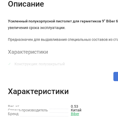
Описание
Усиленный полукорпусной пистолет для герметиков 9" Biber 
увеличения срока эксплуатации.
Предназначен для выдавливания специальных составов из ст
Характеристики
Конструкция: полузакрытый
Питание: механический
Объем: 310 мл
Характеристики
Материал корпуса: металл
Габариты: 330х74х74 мм
Вес, кг
0.53
Страна-производитель
Вес нетто: 0.53 кг
Китай
Бренд
Biber