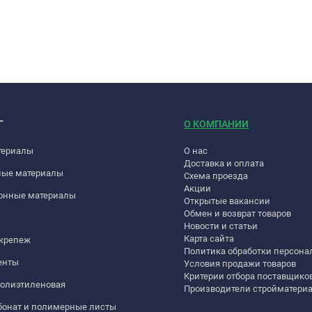
Г
О КОМПАНИИ
териалы
О нас
Доставка и оплата
ные материалы
Схема проезда
Акции
онные материалы
Открытые вакансии
Обмен и возврат товаров
Новости и статьи
Карта сайта
 крепеж
Политика обработки персон
енты
Условия продажи товаров
Критерии отбора поставщико
полиэтиленовая
Производители стройматери
бонат и полимерные листы