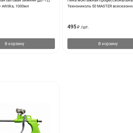
ая бытовая зимняя (до -12)
Пена монтажная профессиональна
 Arktika, 1000мл
Технониколь 50 MASTER всесезонна
495
₽
/
шт.
В корзину
В корзину