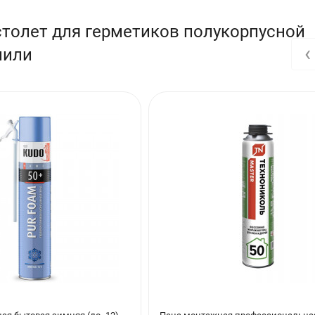
столет для герметиков полукорпусной
‹
пили