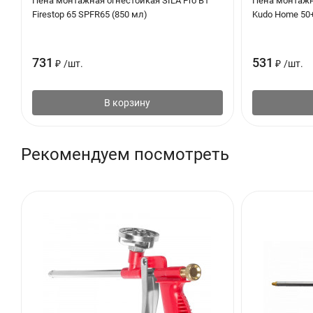
Пена монтажная огнестойкая SILA Pro B1
Пена монтажн
Firestop 65 SPFR65 (850 мл)
Kudo Home 50+
731
531
₽
/
шт.
₽
/
шт.
В корзину
Рекомендуем посмотреть