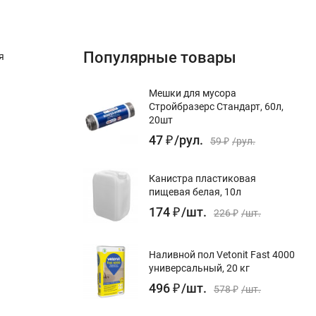
Популярные товары
я
Мешки для мусора
Стройбразерс Стандарт, 60л,
20шт
47
₽
/
рул.
59
₽
/
рул.
Канистра пластиковая
пищевая белая, 10л
174
₽
/
шт.
226
₽
/
шт.
Наливной пол Vetonit Fast 4000
универсальный, 20 кг
496
₽
/
шт.
578
₽
/
шт.