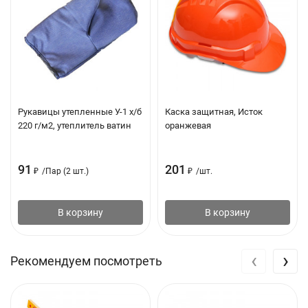
Рукавицы утепленные У-1 х/б
Каска защитная, Исток
220 г/м2, утеплитель ватин
оранжевая
91
201
₽
/
Пар (2 шт.)
₽
/
шт.
В корзину
В корзину
‹
›
Рекомендуем посмотреть