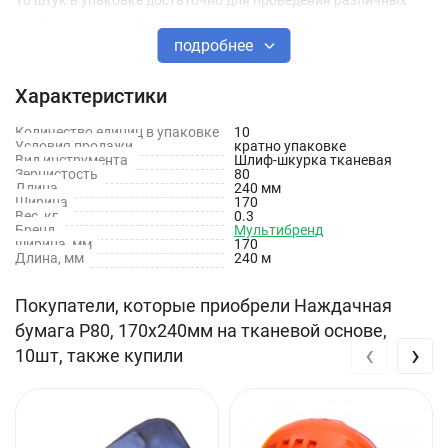
10 штук в упаковке достаточно для проведения различных
шлифовальных работ.
подробнее
Характеристики
Количество единиц в упаковке
10
Условия продажи
кратно упаковке
Вид инструмента
Шлиф-шкурка тканевая
Зернистость
80
Длина
240 мм
Ширина
170
Вес, кг
0.3
Бренд
Мультибренд
ширина, мм
170
Длина, мм
240 м
Покупатели, которые приобрели Наждачная
бумага Р80, 170х240мм на тканевой основе,
‹
›
10шт, также купили