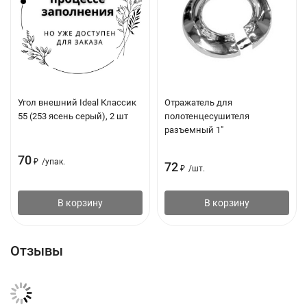
Наличие угля в фильтре: нет
Сменный фильтроэлемент: нет
Регулировка оголовья: нет
Размер: универсальный
Угол внешний Ideal Классик
Отражатель для
Количество в упаковке: 1 шт
55 (253 ясень серый), 2 шт
полотенцесушителя
разъемный 1"
Материал: нетканое полипропиленовое полотно, пластик,
каучук, эластичная тесьма
70
₽
/
упак.
72
₽
/
шт.
В корзину
В корзину
Отзывы