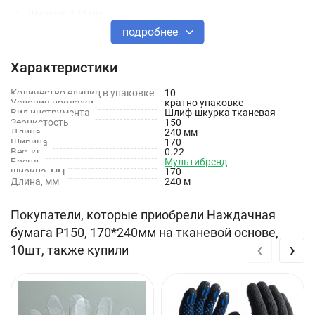
Ширина: 170 мм
подробнее
Форма: прямоугольная
Крепление: зажим
Характеристики
Количество отверстий: без отверстий
Количество единиц в упаковке
10
Условия продажи
кратно упаковке
Вид инструмента
Назначение: универсальная
Шлиф-шкурка тканевая
Зернистость
150
Длина
240 мм
Водостойкость: да
Ширина
170
Вес, кг
0.22
Бренд
Универсальный размер: 170х240
Мультибренд
ширина, мм
170
Длина, мм
240 м
Основа: тканевая
Количество в упаковке: 10 шт
Покупатели, которые приобрели Наждачная
бумага Р150, 170*240мм на тканевой основе,
‹
›
10шт, также купили