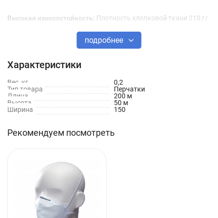
Высокая износостойкость:
Плотность хлопковой ткани 210 г/
кв.м гарантирует долговечность и комфорт при длительном
подробнее
использовании.
Характеристики
Вес, кг
0,2
Тип товара
Перчатки
Длина
200 м
Высота
50 м
Ширина
150
Рекомендуем посмотреть