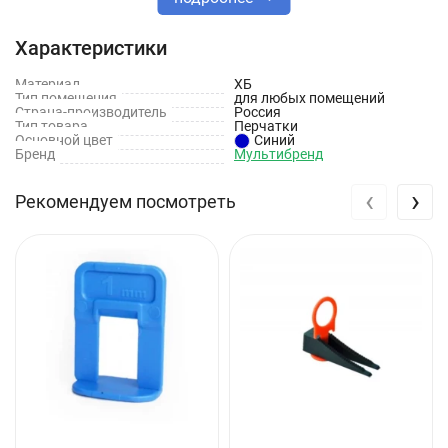
Срок годности: 36 месяцев.
Вес брутто, кг: 0,12
Характеристики
Тип товара: Перчатки
Материал
ХБ
Тип помещения
для любых помещений
Страна-производитель
Материал: Х/Б
Россия
Тип товара
Перчатки
Основной цвет
Синий
Бренд
Мультибренд
‹
›
Рекомендуем посмотреть