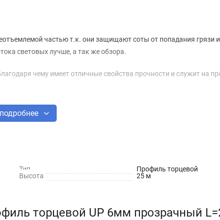
еотъемлемой частью т.к. они защищают соты от попадания грязи и
тока световых лучше, а так же обзора.
лагодаря чему имеет отличные свойства прочности и служит на п
подробнее
Тип
Профиль торцевой
Высота
25 м
офиль торцевой UP 6мм прозрачный L=2