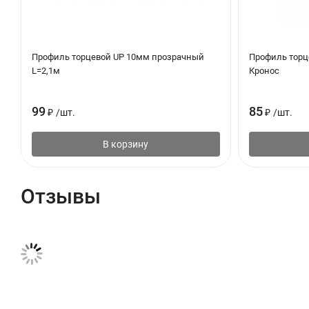
Профиль торцевой UP 10мм прозрачный
Профиль торц
L=2,1м
Кронос
99
85
₽
/
шт.
₽
/
шт.
В корзину
Отзывы