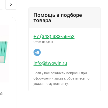
›
Помощь в подборе
товара
+7 (343) 383-56-62
Отдел продаж
info@twowin.ru
Если у вас возникли вопросы при
оформлении заказа, обратитесь по
указанному контакту.
ый
Сотовый поликарбонат 10мм Прозрачный
Сотов
2,1х12м АктуальBIO СафПласт 1,27кг/м2
2,1х6м