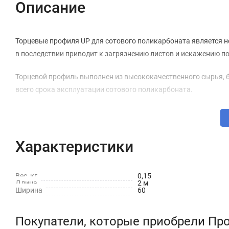
Описание
Торцевые профиля UP для сотового поликарбоната является н
в последствии приводит к загрязнению листов и искажению по
Торцевой профиль выполнен из высококачественного сырья, б
всего срока эксплуатации сотового поликарбоната.
Характеристики
Вес, кг
0,15
Длина
2 м
Ширина
60
Покупатели, которые приобрели Пр