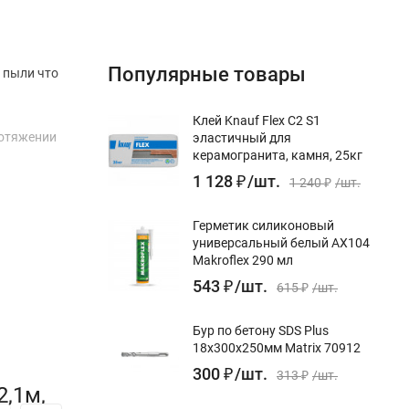
Популярные товары
 пыли что
Клей Knauf Flex С2 S1
ротяжении
эластичный для
керамогранита, камня, 25кг
1 128
₽
/
шт.
1 240
₽
/
шт.
Герметик силиконовый
универсальный белый AX104
Makroflex 290 мл
543
₽
/
шт.
615
₽
/
шт.
Бур по бетону SDS Plus
18x300х250мм Matrix 70912
300
₽
/
шт.
313
₽
/
шт.
,1м,