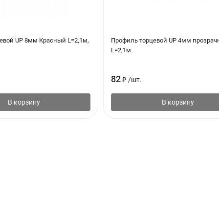
евой UP 8мм Красный L=2,1м,
Профиль торцевой UP 4мм прозра
L=2,1м
82
₽
/
шт.
В корзину
В корзину