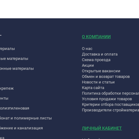
Г
О КОМПАНИИ
териалы
О нас
Доставка и оплата
ные материалы
Схема проезда
Акции
онные материалы
Открытые вакансии
Обмен и возврат товаров
Новости и статьи
Карта сайта
 крепеж
Политика обработки персон
енты
Условия продажи товаров
Критерии отбора поставщико
полиэтиленовая
Производители стройматери
бонат и полимерные листы
бжение и канализация
ЛИЧНЫЙ КАБИНЕТ
ка