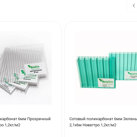
‹
карбонат 6мм Прозрачный
Сотовый поликарбонат 6мм Зелен
ро 1,2кг/м2
2,1х6м Новаттро 1,2кг/м2