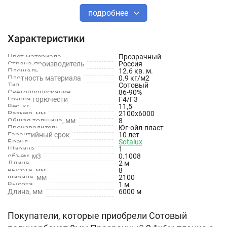
высокое электрическое сопротивление;
подробнее
высокая теплостойкость;
Характеристики
изделия из поликарбоната сохраняют стабильность
исходных свойств и размеров в значительном интервале
Цвет материала
Прозрачный
Страна-производитель
Россия
температур (от -40 до +125°С).
Площадь
12.6 кв. м.
Плотность материала
0.9 кг/м2
Тип
Сотовый
Светопропускание
86-90%
Группа горючести
Торговая марка
Sotalux
Г4/Г3
Вес, кг
11,5
Размер, мм
2100х6000
Общая толщина, мм
8
Размеры листа
2100х6000 и 2100х12000 мм
Производитель
Юг-ойл-пласт
Гарантийный срок
10 лет
Бренд
Sotalux
Ширина
1
Толщина
8 мм
объем, м3
0.1008
Длина
2 м
поликарбоната
высота, мм
8
ширина, мм
2100
Высота
1 м
Коэффициент
86%
Длина, мм
6000 м
светопропускания
Покупатели, которые приобрели Сотовый