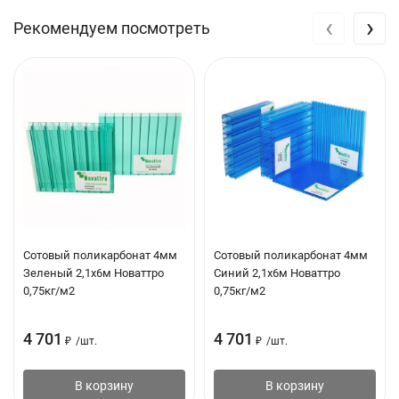
‹
›
Рекомендуем посмотреть
Сотовый поликарбонат 4мм
Сотовый поликарбонат 4мм
Зеленый 2,1х6м Новаттро
Синий 2,1х6м Новаттро
0,75кг/м2
0,75кг/м2
4 701
4 701
₽
/
шт.
₽
/
шт.
В корзину
В корзину