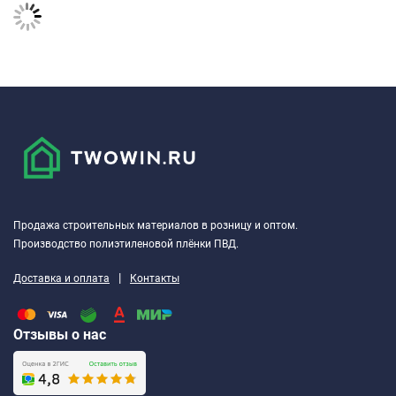
материалом постоянно — достаточно лишь взять в руки
мобильный телефон, корпус которого изготовлен именно из
поликарбоната или дойти до ближайшей современной
остановки общественного транспорта.
Применение
Общим для поликарбонатных листов (как уже
упоминалось выше) является следующее: это прозрачные,
удобные в обработке панели, обладающие малым
удельным весом, высокими теплоизоляционными
Продажа строительных материалов в розницу и оптом.
свойствами и ударной стойкостью.
Производство полиэтиленовой плёнки ПВД.
Их основной областью применения являются арочные,
|
Доставка и оплата
Контакты
горизонтальные и наклонные (реже — вертикальные)
светопропускающие перекрытия в различных жилых,
Отзывы о нас
общественных и производственных зданиях и
сооружениях.
Листы поликарбоната широко используются во всех