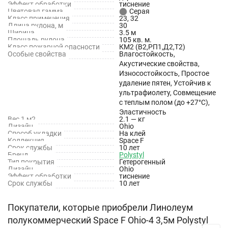
Эффект обработки
тиснение
Цветовая гамма
Высокая износостойкость
Серая
Класс применения
23, 32
Длина рулона, м
30
Хорошая устойчивость к ножкам мебели и каблукам
Ширина
3.5 м
Площадь рулона
105 кв. м.
Класс пожарной опасности
Легкость в уходе благодаря защитному лаку RMax
КМ2 (В2,РП1,Д2,Т2)
Особые свойства
Влагостойкость,
Акустические свойства,
Актуальные дизайны
Износостойкость, Простое
удаление пятен, Устойчив к
Технические характеристики
ультрафиолету, Совмещение
с теплым полом (до +27°С),
Состав: Гетерогенный
Эластичность
Вес 1 м2
2.1 — кг
Дизайн
Ohio
Основа: Компактная пена
Способ укладки
На клей
Коллекция
Space F
Дополнительное защитное покрытие: R.Max
Срок службы
10 лет
Бренд
Polystyl
Тип покрытия
Гетерогенный
Класс пожарной опасности: КМ2
Дизайн
Ohio
Эффект обработки
тиснение
Класс применения для жилых помещений: 23
Срок службы
10 лет
Класс применения для общественных помещений: 32
Покупатели, которые приобрели Линолеум
Ширина: 3.5 м
полукоммерческий Space F Ohio-4 3,5м Polystyl