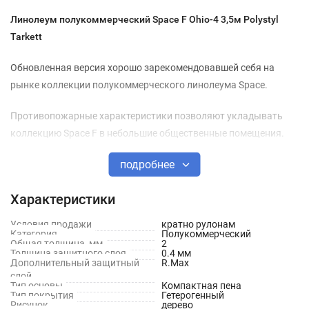
Линолеум полукоммерческий Space F Ohio-4 3,5м Polystyl
Tarkett
Обновленная версия хорошо зарекомендовавшей себя на
рынке коллекции полукоммерческого линолеума Space.
Противопожарные характеристики позволяют укладывать
коллекцию Space F в небольшие общественные помещения.
подробнее
Благодаря высокой толщине транспарентного слоя коллекция
Space F обладает износостойкостью.
Характеристики
Высокая плотность покрытия делает его устойчивым к
Условия продажи
кратно рулонам
воздействию ножек мебели и каблуков, а дополнительный
Категория
Полукоммерческий
Общая толщина, мм
2
слой лака Rmax препятствует впитыванию загрязнений и
Толщина защитного слоя
0.4 мм
Дополнительный защитный
R.Max
облегчает уборку.
слой
Тип основы
Компактная пена
Особенности
Тип покрытия
Гетерогенный
Рисунок
дерево