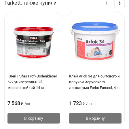
‹
›
Tarkett, также купили
Толщина покрытия общая: 2 мм
Толщина защитного слоя: 0.4 мм
Срок службы: 10 лет
Вес: 2.1 кг
Клей Pufas Profi-Bodenkleber
Клей Arlok 34 для бытового и
522 универсальный,
полукоммерческого
морозостойкий 14 кг
линолеума Forbo Eurocol, 4 кг
7 568
1 723
₽
/
шт.
₽
/
шт.
В корзину
В корзину