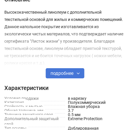
Высококачественный линолеум с дополнительной
текстильной основой для жилых и коммерческих помещений.
Данное напольное покрытие изготавливается из
экологически чистых материалов, что подтверждает наличие
сертификата "Листок жизни" у производителя. Благодаря
текстильной основе, линолеум обладает приятной текстурой,
не трескается и не боится точечных нагрузок ( ножки мебели,
ролики кресел и т.д.).
подробнее
Идиллия Нова не боится температурных перепадов, что дает
возможность использовать его в качестве напольного
Характеристики
покрытия в загородных домах и на дачах. Помимо этого, он
обладает высокой тепло и шумоизоляцией.
Условия продажи
в нарезку
Категория
Полукоммерческий
Стойкость к мытью
Влажная уборка
Общая толщина, мм
3.7
Дополнительный слой из лака Extreme protection защищает
Толщина защитного слоя
0.5 мм
покрытие от появления царапин, потертостей и выгорания от
Дополнительный защитный
Extreme Protection
слой
воздействия прямых солнечных лучей.
Тип основы
Дублированная