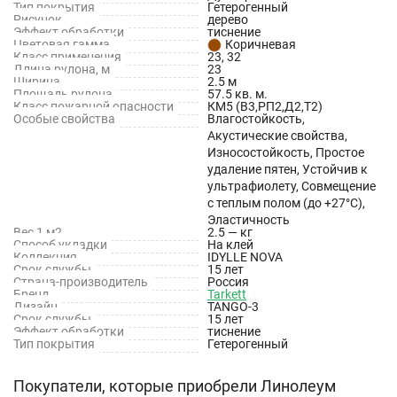
Тип покрытия
Гетерогенный
Рисунок
дерево
Эффект обработки
тиснение
Цветовая гамма
Коричневая
Класс применения
23, 32
Длина рулона, м
23
Ширина
2.5 м
Площадь рулона
57.5 кв. м.
Класс пожарной опасности
КМ5 (В3,РП2,Д2,Т2)
Особые свойства
Влагостойкость,
Акустические свойства,
Износостойкость, Простое
удаление пятен, Устойчив к
ультрафиолету, Совмещение
с теплым полом (до +27°С),
Эластичность
Вес 1 м2
2.5 — кг
Способ укладки
На клей
Коллекция
IDYLLE NOVA
Срок службы
15 лет
Страна-производитель
Россия
Бренд
Tarkett
Дизайн
TANGO-3
Срок службы
15 лет
Эффект обработки
тиснение
Тип покрытия
Гетерогенный
Покупатели, которые приобрели Линолеум