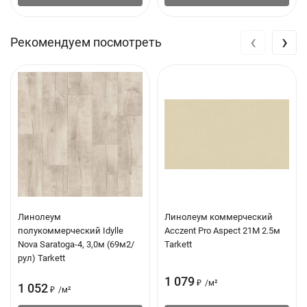
‹
›
Рекомендуем посмотреть
Линолеум
Линолеум коммерческий
полукоммерческий Idylle
Acczent Pro Aspect 21M 2.5м
Nova Saratoga-4, 3,0м (69м2/
Tarkett
рул) Tarkett
1 079
₽
/
м²
1 052
₽
/
м²