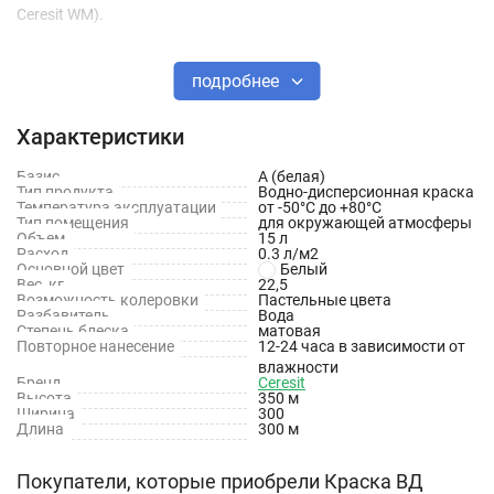
Ceresit WM).
Не пригодна для полов!
подробнее
Силикатная краска с высокими паропроницаемостью и
Характеристики
грибостойкостью для наружных и внутренних работ
Базис
А (белая)
Свойства
Тип продукта
Водно-дисперсионная краска
Температура эксплуатации
от -50°С до +80°С
Тип помещения
для окружающей атмосферы
Объем
15 л
Водно-дисперсионная;
Расход
0.3 л/м2
Основной цвет
Белый
Высокопаропроницаемая;
Вес, кг
22,5
Возможность колеровки
Пастельные цвета
Разбавитель
Вода
Атмосферостойкая;
Степень блеска
матовая
Повторное нанесение
12-24 часа в зависимости от
Гидрофобная;
влажности
Бренд
Ceresit
Обладает высокой стойкостью к грибкам;
Высота
350 м
Ширина
300
Длина
300 м
Щелочная, содержит жидкое калиевое стекло;
Может быть колерована в цвета колеровочных систем
Покупатели, которые приобрели Краска ВД